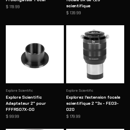
scientifique
Prix de vente
$ 119.99
Prix de vente
$ 139.99
Explore Scientific
Explore Scientific
Explore Scientific
Explorez l'extension focale
Adaptateur 2" pour
scientifique 2 "3x - FE03-
FFFR507X-00
020
Prix de vente
Prix de vente
$ 99.99
$ 179.99