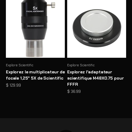
Explore Scientific
Explore Scientific
Explorez le multiplicateur de
Explorez l'adaptateur
focale 1,25" 5X de Scientific
scientifique M48X0.75 pour
FFFR
Prix de vente
$ 129.99
Prix de vente
$ 36.99