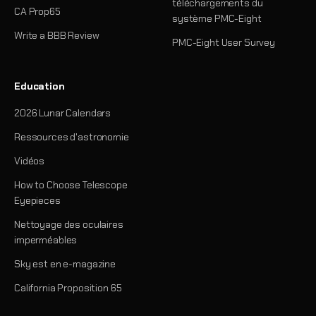
téléchargements du
CA Prop65
système PMC-Eight
Write a BBB Review
PMC-Eight User Survey
Education
2026 Lunar Calendars
Ressources d'astronomie
Vidéos
How to Choose Telescope
Eyepieces
Nettoyage des oculaires
imperméables
Sky est en e-magazine
California Proposition 65