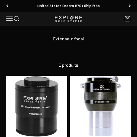
Passer au contenu
United States Orders $70+ Ship Free
Menu
Recherche
Panier
Explore Scientific
8 produits