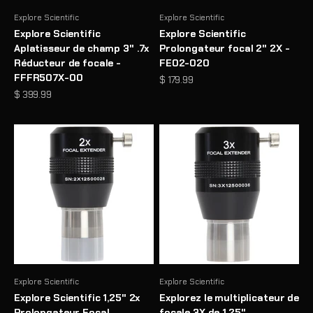
Explore Scientific
Explore Scientific
Explore Scientific
Explore Scientific
Aplatisseur de champ 3" .7x
Prolongateur focal 2" 2X -
Réducteur de focale -
FE02-020
FFFR507X-00
Prix de vente
$ 179.99
Prix de vente
$ 399.99
Explore Scientific
Explore Scientific
Explore Scientific 1,25" 2x
Explorez le multiplicateur de
Prolongateur Focal
focale 3X de 1,25"