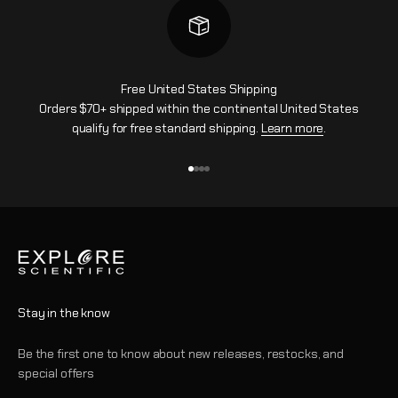
Free United States Shipping
Orders $70+ shipped within the continental United States
qualify for free standard shipping.
Learn more
.
Aller à l'élément 1
Aller à l'élément 2
Aller à l'élément 3
Aller à l'élément 4
Stay in the know
Be the first one to know about new releases, restocks, and
special offers