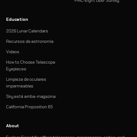
PMC-Eight User Survey
Education
2026 Lunar Calendars
Recursos de astronomía
Videos
How to Choose Telescope
Eyepieces
Limpieza de oculares
impermeables
Sky está arriba-magazina
California Proposition 65
About