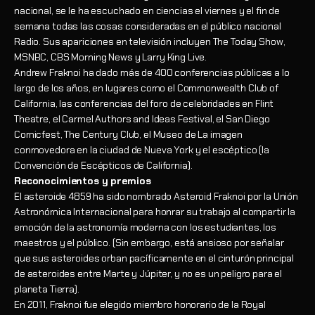
nacional, se le ha escuchado en ciencias el viernes y el fin de
semana todas las cosas consideradas en el público nacional
Radio. Sus apariciones en televisión incluyen The Today Show,
MSNBC, CBS Morning News y Larry King Live.
Andrew Fraknoi ha dado más de 400 conferencias públicas a lo
largo de los años, en lugares como el Commonwealth Club of
California, las conferencias del foro de celebridades en Flint
Theatre, el Carmel Authors and Ideas Festival, el San Diego
Comicfest, The Century Club, el Museo de La imagen
conmovedora en la ciudad de Nueva York y el escéptico (la
Convención de Escépticos de California).
Reconocimientos y premios
El asteroide 4859 ha sido nombrado Asteroid Fraknoi por la Unión
Astronómica Internacional para honrar su trabajo al compartir la
emoción de la astronomía moderna con los estudiantes, los
maestros y el público. (Sin embargo, está ansioso por señalar
que sus asteroides orban pacíficamente en el cinturón principal
de asteroides entre Marte y Júpiter, y no es un peligro para el
planeta Tierra).
En 2011, Fraknoi fue elegido miembro honorario de la Royal