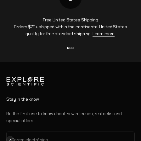
Free United States Shipping
Orders $70+ shipped within the continental United States
qualify for free standard shipping.
Learn more
.
Ir al artículo 1
Ir al artículo 2
Ir al artículo 3
Ir al artículo 4
Stay in the know
Be the first one to know about new releases, restocks, and
special offers
Suscribirse
Correo electrónico