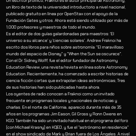
Un escritor prolífico, Fraknoi es el autor principal de Astronomy,
un libro de texto de la universidad introductorio a nivel nacional,
publicado gratuito en línea por OpenStax con el apoyo de la
Fundación Gates y otros. Ahora está siendo utilizado por más de
1,000 profesores y maestros de todo el mundo.
Es el editor de dos guías galardonadas para maestros: 'El
universo a su alcance' y 'ciencias solares'. Andrew Fraknoi ha
escrito dos libros para niños sobre astronomía: "El maravilloso
mundo del espacio de Disney" y "When the Sun se oscurece".
Con el Dr. Sidney Wolff, fue el editor fundador de Astronomy
Education Review, una revista/revista en línea sobre Astronomy
Education. Recientemente, ha comenzado a escribir historias de
ciencia ficción cortas que extrapolan ideas astronómicas; Tres
de sus historias han sido publicadas hasta ahora.
Los oyentes de radio conocen a Fraknoi como un invitado
frecuente en programas locales y nacionales de noticias y
charlas. En el norte de California, apareció durante más de 35
años en los programas Jim Eason, Gil Gross y Ronn Owens en
KGO. También ha sido un invitado habitual en el programa del foro
(con Michael Krasny) en KQED, y fue el "astrónomo en residencia"
en el show sindicado de Mark y Brian fuera de Los Ángeles. A nivel