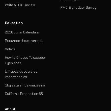
Write a BBB Review
PMC-Eight User Survey
Education
2026 Lunar Calendars
Recursos de astronomía
Videos
How to Choose Telescope
Eyepieces
Limpieza de oculares
impermeables
Sky está arriba-magazina
California Proposition 65
About