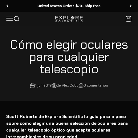
Ir al contenido
United States Orders $70+ Ship Free
Menú
Buscar
Carrit
Explore Scientific
Cómo elegir oculares
para cualquier
telescopio
4 jun 2019
De Alex Cobb
0 comentarios
Scott Roberts de Explore Scientific lo guía paso a paso
sobre cómo elegir una buena selección de oculares para
cualquier telescopio óptico que acepte oculares
intercambiables de su propiedad.