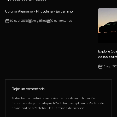
Colonia Alemania - Photokina - En camino
20 sept 2016
Amy Elliott
0 comentarios
Explore Sci
de las estr
18 ago 20
Dejar un comentario
Todos los comentarios se revisan antes de su publicación.
Este sitio está protegido por hCaptcha y se aplican
la Política de
privacidad de hCaptcha
y los
Términos del servicio.