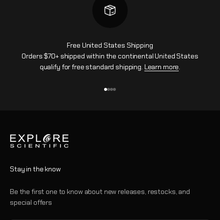
Free United States Shipping
Orders $70+ shipped within the continental United States
qualify for free standard shipping.
Learn more
.
Ir al artículo 1
Ir al artículo 2
Ir al artículo 3
Ir al artículo 4
Stay in the know
Be the first one to know about new releases, restocks, and
special offers