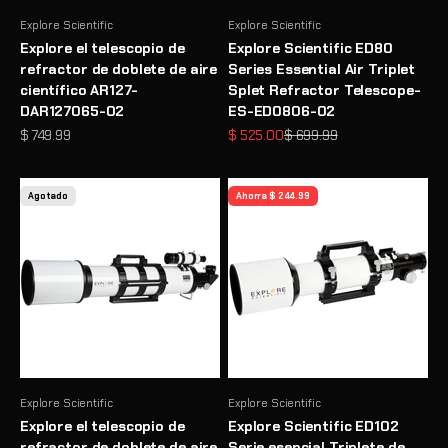
Explore Scientific
Explore Scientific
Explore el telescopio de
Explore Scientific ED80
refractor de doblete de aire
Series Essential Air Triplet
científico AR127-
Splet Refractor Telescope-
DAR127065-02
ES-ED0806-02
Precio de oferta
Precio de oferta
Precio normal
$ 749.99
$ 525.00
$ 699.99
Agotado
Ahorra $ 244.99
Explore Scientific
Explore Scientific
Explore el telescopio de
Explore Scientific ED102
refractor de doblete de aire
Serie esencial Triplete de