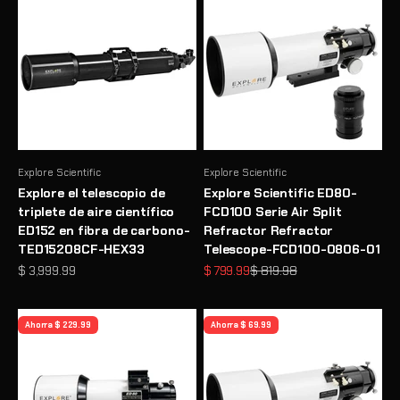
Explore Scientific
Explore Scientific
Explore el telescopio de
Explore Scientific ED80-
triplete de aire científico
FCD100 Serie Air Split
ED152 en fibra de carbono-
Refractor Refractor
TED15208CF-HEX33
Telescope-FCD100-0806-01
Precio de oferta
Precio de oferta
Precio normal
$ 3,999.99
$ 799.99
$ 819.98
Ahorra $ 229.99
Ahorra $ 69.99