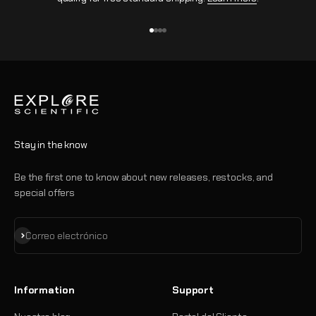
Ir al artículo 1
Ir al artículo 2
Ir al artículo 3
Ir al artículo 4
Stay in the know
Be the first one to know about new releases, restocks, and
special offers
Suscribirse
Correo electrónico
Information
Support