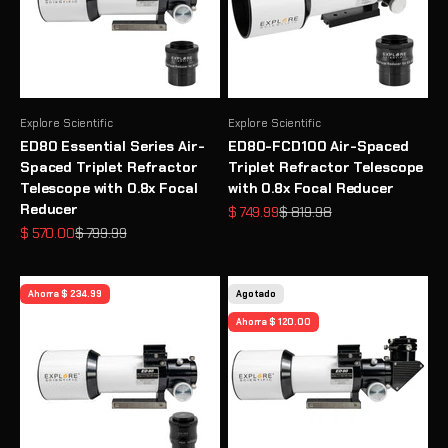
Explore Scientific
Explore Scientific
ED80 Essential Series Air-
ED80-FCD100 Air-Spaced
Spaced Triplet Refractor
Triplet Refractor Telescope
Telescope with 0.8x Focal
with 0.8x Focal Reducer
Reducer
Precio de oferta
Precio normal
$ 749.99
$ 819.98
Precio de oferta
Precio normal
$ 570.00
$ 799.99
Ahorra $ 234.99
Agotado
Ahorra $ 120.00