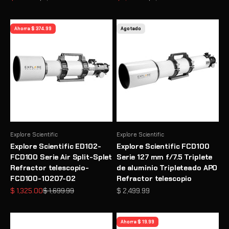
Ahorra $ 374.99
Agotado
Explore Scientific
Explore Scientific
Explore Scientific ED102-
Explore Scientific FCD100
FCD100 Serie Air Split-Splet
Serie 127 mm f/7.5 Triplete
Refractor telescopio-
de aluminio Tripleteado APO
FCD100-10207-02
Refractor telescopio
Precio de oferta
Precio normal
Precio de oferta
$ 1,325.00
$ 1,699.99
$ 2,499.99
Ahorra $ 19.99