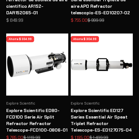
científico AR152-
aire APO Refractor
DAR152065-01
telescopio-ES-ED10207-02
Precio de oferta
Precio de oferta
Precio normal
$ 849.99
$ 755.00
$ 999.99
Ahorra $ 334.99
Ahorra $ 304.99
Explore Scientific
Explore Scientific
Explore Scientific ED80-
Explore Scientific ED127
FCD100 Serie Air Split
Series Essential Air Speat
Refractor Refractor
Triplet Refractor
Telescope-FCD100-0806-01
Telescope-ES-ED127075-04
Precio de oferta
Precio normal
Precio de oferta
Precio normal
$ 785.00
$ 1,119.99
$ 1,195.00
$ 1,499.99