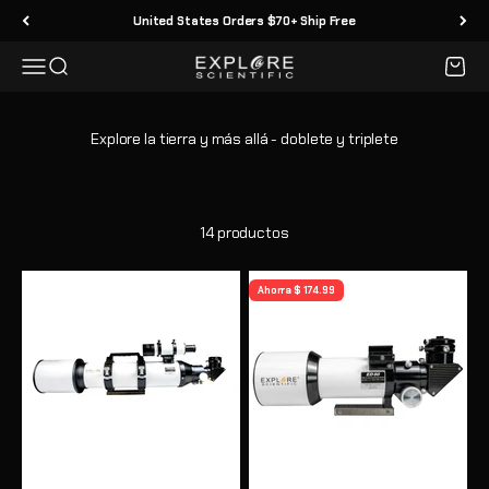
Ir al contenido
United States Orders $70+ Ship Free
Menú
Buscar
Carrit
Explore Scientific
14 productos
Ahorra $ 174.99