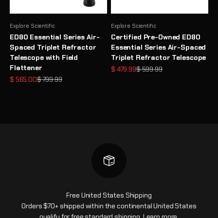
Explore Scientific
Explore Scientific
ED80 Essential Series Air-
Certified Pre-Owned ED80
Spaced Triplet Refractor
Essential Series Air-Spaced
Telescope with Field
Triplet Refractor Telescope
Flattener
Precio de oferta
Precio normal
$ 479.99
$ 599.99
Precio de oferta
Precio normal
$ 565.00
$ 799.99
Free United States Shipping
Orders $70+ shipped within the continental United States
qualify for free standard shipping.
Learn more
.