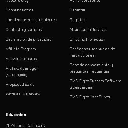
Nuestro blog
Portal del Cliente
Sobre nosotros
Garantía
Localizador de distribuidores
Registro
Contacto y carreras
Microscope Services
Declaracion de privacidad
Shipping Protection
Affiliate Program
Catálogos y manuales de
instrucciones
Activos de marca
Base de conocimiento y
Archivo de imagen
preguntas frecuentes
(restringido)
PMC-Eight System Software
Propiedad 65 de
y descargas
Write a BBB Review
PMC-Eight User Survey
Education
2026 Lunar Calendars