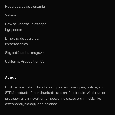
Recursos de astronomía
Videos
How to Choose Telescope
Eyepieces
Limpieza de oculares
impermeables
Sky está arriba-magazina
California Proposition 65
About
Explore Scientific offers telescopes, microscopes, optics, and
STEM products for enthusiasts and professionals. We focus on
precision and innovation, empowering discovery in fields like
astronomy, biology, and science.