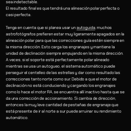
sea indetectable.
El resultado final es que tendrá una alineación polar perfecta o
casi perfecta.
Tenga en cuenta que si planea usar un
autoguida
, muchos
astrofotógrafos prefieren estar muy ligeramente apagados en la
alineación polar para que las correcciones guía estén siempre en
la misma dirección. Esto carga los engranajes y mantiene la
unidad de declinación siempre empujando en la misma dirección.
A veces, si el soporte está perfectamente polar alineado
mientras se usa un autogueo, el sistema automático puede
perseguir el centelleo de las estrellas y dar como resultado las
correcciones tanto norte como sur. Debido a que el motor de
declinación no está conduciendo y cargando los engranajes
como lo hace el motor RA, se encuentra allí inactivo hasta que se
da una corrección de accionamiento. Si cambia de dirección,
entonces la muy leve cantidad de pestañas de engranaje que
está presente de ir al norte a sur puede arruinar su rendimiento
automático.