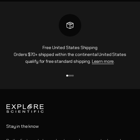
Free United States Shipping
Orders $70+ shipped within the continental United States
qualify for free standard shipping.
Learn more
.
Ir al artículo 1
Ir al artículo 2
Ir al artículo 3
Ir al artículo 4
Stay in the know