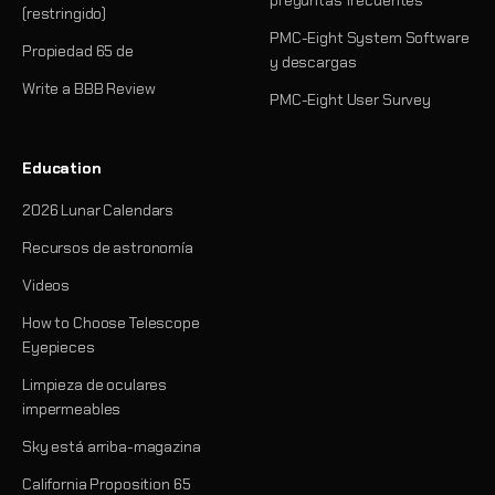
preguntas frecuentes
(restringido)
PMC-Eight System Software
Propiedad 65 de
y descargas
Write a BBB Review
PMC-Eight User Survey
Education
2026 Lunar Calendars
Recursos de astronomía
Videos
How to Choose Telescope
Eyepieces
Limpieza de oculares
impermeables
Sky está arriba-magazina
California Proposition 65