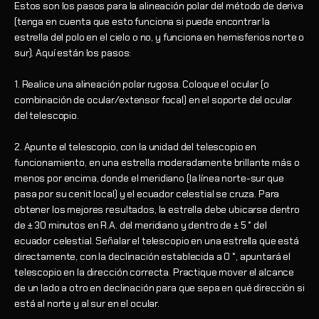
Estos son los pasos para la alineación polar del método de deriva
(tenga en cuenta que esto funciona si puede encontrar la
estrella del polo en el cielo o no, y funciona en hemisferios norte o
sur). Aquí están los pasos:
1. Realice una alineación polar rugosa. Coloque el ocular (o
combinación de ocular/extensor focal) en el soporte del ocular
del telescopio.
2. Apunte el telescopio, con la unidad del telescopio en
funcionamiento, en una estrella moderadamente brillante más o
menos por encima, donde el meridiano (la línea norte-sur que
pasa por su cenit local) y el ecuador celestial se cruza. Para
obtener los mejores resultados, la estrella debe ubicarse dentro
de ± 30 minutos en R.A. del meridiano y dentro de ± 5 ° del
ecuador celestial. Señalar el telescopio en una estrella que está
directamente, con la declinación establecida a 0 °, apuntará el
telescopio en la dirección correcta. Practique mover el alcance
de un lado a otro en declinación para que sepa en qué dirección si
está al norte y al sur en el ocular.