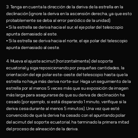
3. Tenga en cuenta la dirección de la deriva de la estrella en la
declinación (ignore la deriva en la ascensión derecha, ya que esto
probablemente se deba al error periódico de la unidad):
⦁ Si la estrella se deriva hacia el sur, el eje polar del telescopio
apunta demasiado al este.
⦁ Si la estrella se deriva hacia el norte, el eje polar del telescopio
apunta demasiado al oeste.
4. Mueva el ajuste acimut (horizontalmente) del soporte
ecuatorial y siga reposicionando por pequeñas cantidades, la
orientación del eje polar este-oeste del telescopio hasta que la
estrella no haya más deriva norte-sur. Haga un seguimiento de la
estrella por al menos 5 veces más que su exposición de imagen
más larga para asegurarse de que su deriva de declinación ha
cesado (por ejemplo, si está disparando 1 minuto, verifique si la
deriva cesa durante al menos 5 minutos). Una vez que esté
convencido de que la deriva ha cesado con el apuntando polar
del acimut del soporte ecuatorial, ha terminado la primera mitad
del proceso de alineación de la deriva.