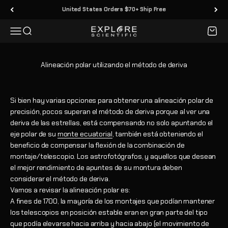
Ir al contenido
30 Day Returns
Menú
Buscar
Carrit
Explore Scientific
Alineación polar utilizando el método de deriva
Si bien hay varias opciones para obtener una alineación polar de
precisión, pocos superan el método de deriva porque al ver una
deriva de las estrellas, está compensando no solo apuntando el
eje polar de su
monte ecuatorial
, también está obteniendo el
beneficio de compensar la flexión de la combinación de
montaje/telescopio. Los astrofotógrafos, y aquellos que desean
el mejor rendimiento de apuntes de su montura deben
considerar el método de deriva.
Vamos a revisar la alineación polar es:
A fines de 1700, la mayoría de los montajes que podían mantener
los telescopios en posición estable eran en gran parte del tipo
que podía elevarse hacia arriba y hacia abajo (el movimiento de