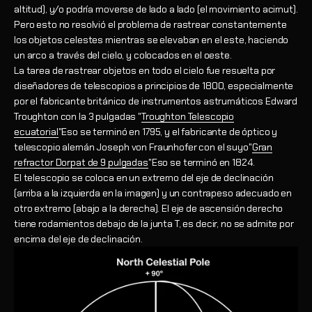
altitud), y/o podría moverse de lado a lado (el movimiento acimut).
Pero esto no resolvió el problema de rastrear constantemente
los objetos celestes mientras se elevaban en el este, haciendo
un arco a través del cielo, y colocados en el oeste.
La tarea de rastrear objetos en todo el cielo fue resuelta por
diseñadores de telescopios a principios de 1800, especialmente
por el fabricante británico de instrumentos astrumáticos Edward
Troughton con la 3 pulgadas "
Troughton Telescopio
ecuatorial
"Eso se terminó en 1795, y el fabricante de óptico y
telescopio alemán Joseph von Fraunhofer con el suyo"
Gran
refractor Dorpat de 9 pulgadas
"Eso se terminó en 1824.
El telescopio se coloca en un extremo del eje de declinación
(arriba a la izquierda en la imagen) y un contrapeso adecuado en
otro extremo (abajo a la derecha). El eje de ascensión derecho
tiene rodamientos debajo de la junta T, es decir, no se admite por
encima del eje de declinación.