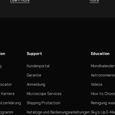
Learn more
.
more
.
ion
Support
Education
g
Kundenportal
Mondkalender
Garantie
Astronomiere
Locator
Anmeldung
Videos
 Karriere
Microscope Services
How to Choos
tzerklärung
Shipping Protection
Reinigung was
rogramm
Kataloge und Bedienungsanleitungen
Sky's Up E-Ma