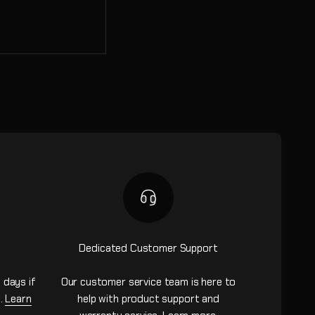
Dedicated Customer Support
 days if
Our customer service team is here to
n.
Learn
help with product support and