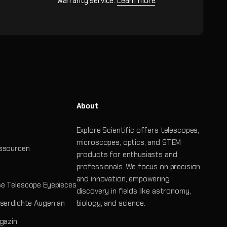
warranty service.
Learn more
.
About
Explore Scientific offers telescopes,
microscopes, optics, and STEM
ssourcen
products for enthusiasts and
professionals. We focus on precision
and innovation, empowering
e Telescope Eyepieces
discovery in fields like astronomy,
serdichte Augen an
biology, and science.
gazin