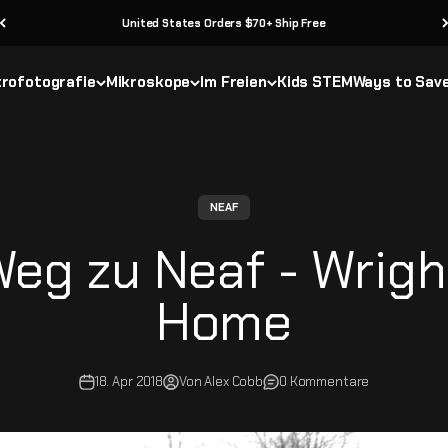
United States Orders $70+ Ship Free
rofotografie
Mikroskope
Im Freien
Kids STEM
Ways to Sav
NEAF
eg zu Neaf - Wrigh
Home
18. Apr 2018
Von Alex Cobb
0 Kommentare