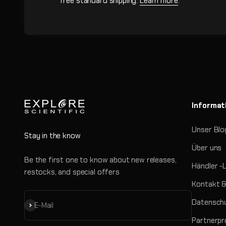
free standard shipping.
Learn more
.
Informat
Unser Blo
Stay in the know
Über uns
Be the first one to know about new releases,
Händler -
restocks, and special offers
Kontakt &
Datenschu
Abonnieren
E-Mail
Partnerp