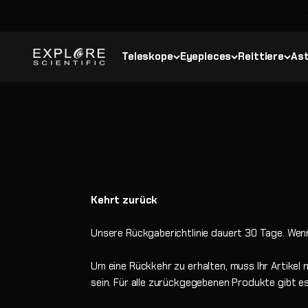
Zum Inhalt springen
Explore Scientific
Teleskope
Eyepieces
Reittiere
Ast
Kehrt zurück
Unsere Rückgaberichtlinie dauert 30 Tage. Wenn
Um eine Rückkehr zu erhalten, muss Ihr Artikel
sein. Für alle zurückgegebenen Produkte gibt 