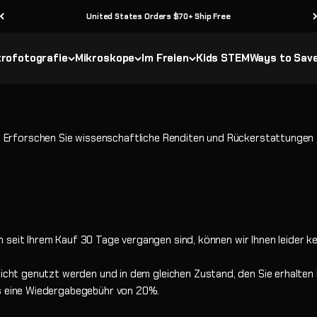
United States Orders $70+ Ship Free
rofotografie
Mikroskope
Im Freien
Kids STEM
Ways to Sav
Erforschen Sie wissenschaftliche Renditen und Rückerstattungen
 seit Ihrem Kauf 30 Tage vergangen sind, können wir Ihnen leider 
 nicht genutzt werden und in dem gleichen Zustand, den Sie erhalten
es eine Wiedergabegebühr von 20%.