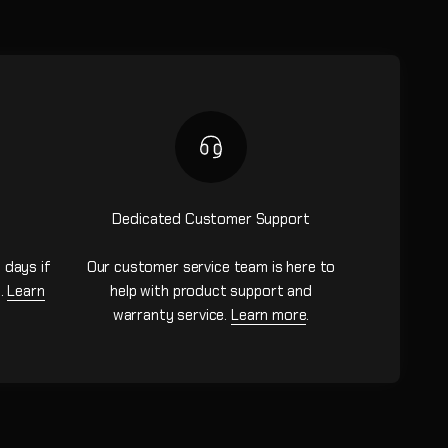
Dedicated Customer Support
 days if
Our customer service team is here to
n.
Learn
help with product support and
warranty service.
Learn more
.