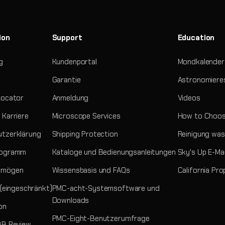
ion
Support
Education
g
Kundenportal
Mondkalender
Garantie
Astronomiere
Locator
Anmeldung
Videos
 Karriere
Microscope Services
How to Choos
tzerklärung
Shipping Protection
Reinigung was
rogramm
Kataloge und Bedienungsanleitungen
Sky's Up E-Ma
rmögen
Wissensbasis und FAQs
California Pro
 (eingeschränkt)
PMC-acht-Systemsoftware und
Downloads
on
PMC-Eight-Benutzerumfrage
BB Review