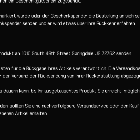
Ihnen ein Geschenkgutschein zugesandt.
markiert wurde oder der Geschenkspender die Bestellung an sich sel
kspender senden und er wird etwas über Ihre Rückkehr erfahren.
 Produkt an: 1010 South 48th Street Springdale US 72762 senden
osten für die Rückgabe Ihres Artikels verantwortlich. Die Versandko
ür den Versand der Rücksendung von Ihrer Rückerstattung abgezog
s dauern kann, bis Ihr ausgetauschtes Produkt Sie erreicht, mögliche
enden, sollten Sie eine nachverfolgbare Versandservice oder den Kau
ebenen Artikel erhalten.