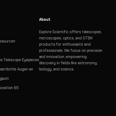
About
Explore Scientific offers telescopes,
microscopes, optics, and STEM
ssourcen
products for enthusiasts and
professionals. We focus on precision
and innovation, empowering
e Telescope Eyepieces
discovery in fields like astronomy,
serdichte Augen an
biology, and science.
gazin
position 65