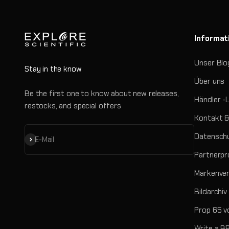
Informat
Unser Blo
Stay in the know
Über uns
Be the first one to know about new releases,
Händler -
restocks, and special offers
Kontakt &
Datenschu
Abonnieren
E-Mail
Partnerp
Markenve
Bildarchiv
Prop 65 v
Write a B