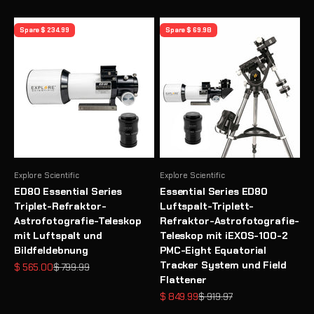
Spare $ 234.99
Spare $ 69.98
Explore Scientific
Explore Scientific
ED80 Essential Series
Essential Series ED80
Triplet-Refraktor-
Luftspalt-Triplett-
Astrofotografie-Teleskop
Refraktor-Astrofotografie-
mit Luftspalt und
Teleskop mit iEXOS-100-2
Bildfeldebnung
PMC-Eight Equatorial
Tracker System und Field
Angebot
Regulärer Preis
$ 565.00
$ 799.99
Flattener
Angebot
Regulärer Preis
$ 849.99
$ 919.97