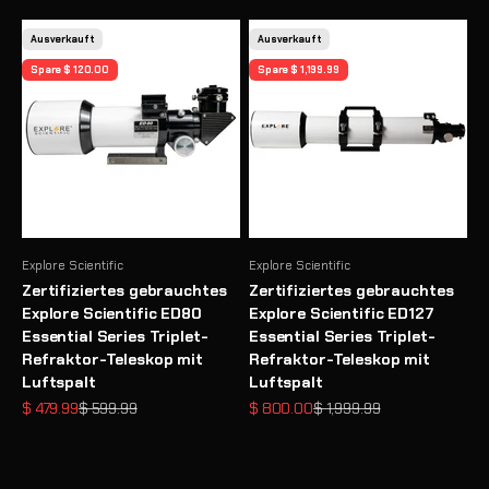
Ausverkauft
Ausverkauft
Spare $ 120.00
Spare $ 1,199.99
Explore Scientific
Explore Scientific
Zertifiziertes gebrauchtes
Zertifiziertes gebrauchtes
Explore Scientific ED80
Explore Scientific ED127
Essential Series Triplet-
Essential Series Triplet-
Refraktor-Teleskop mit
Refraktor-Teleskop mit
Luftspalt
Luftspalt
Angebot
Regulärer Preis
Angebot
Regulärer Preis
$ 479.99
$ 599.99
$ 800.00
$ 1,999.99