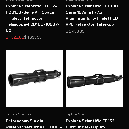
Explore Scientific ED102-
Explore Scientific FCD100
FCD100-Serie Air Space
Serie 127mm F/7.5
Triplett Refractor
Aluminiumluft-Triplett ED
Telescope-FCD100-10207-
APO Refraktor Teleskop
02
Angebot
$ 2,499.99
Angebot
Regulärer Preis
$ 1,325.00
$ 1,699.99
Explore Scientific
Explore Scientific
Erforschen Sie die
Explore Scientific ED152
wissenschaftliche FCD100 -
Luftrundet-Triplet-