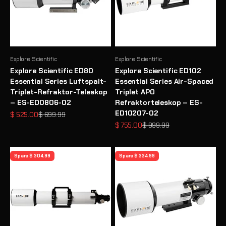
Explore Scientific
Explore Scientific
Explore Scientific ED80
Explore Scientific ED102
Essential Series Luftspalt-
Essential Series Air-Spaced
Triplet-Refraktor-Teleskop
Triplet APO
– ES-ED0806-02
Refraktorteleskop – ES-
ED10207-02
Angebot
Regulärer Preis
$ 525.00
$ 699.99
Angebot
Regulärer Preis
$ 755.00
$ 999.99
Spare $ 304.99
Spare $ 334.99