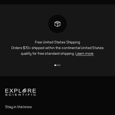
Free United States Shipping
Orders $70+ shipped within the continental United States
qualify for free standard shipping.
Learn more
.
Gehe zu Element 1
Gehe zu Element 2
Gehe zu Element 3
Gehe zu Element 4
Stay in the know