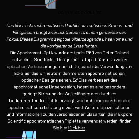
Das klassische achromatische Doublet aus optischen Kronen- und
Flintgläsern bringt zwei Lichtfarben zu einem gemeinsamen
Fokus. Dieses Diagramm zeigt die bilderzeugende Linse vorne und
die korrigierende Linse hinten.
Die Apochromat-Optik wurde erstmals 1763 von Peter Dolland
entwickelt. Sein Triplet-Design mit Luftspalt führte zu vielen
optischen Verbesserungen, es fehlte jedoch die Verwendung von
Ed-Glas, das wir heute in den meisten apochromatischen
optischen Designs sehen
. Ed
Glas verbessert das
apochromatische Linsendesign, indem es eine besonders
geringe Streuung der Wellenlängen des durch es
hindurchtretenden Lichts erzeugt, wodurch eine noch bessere
apochromatische Leistung erzielt wird. Weitere Spezifikationen
und Informationen zu den verschiedenen Glasarten, die in Explore
Scientific apochromatischen Tripletts verwendet werden, finden
Sie hier
Klick hier
.