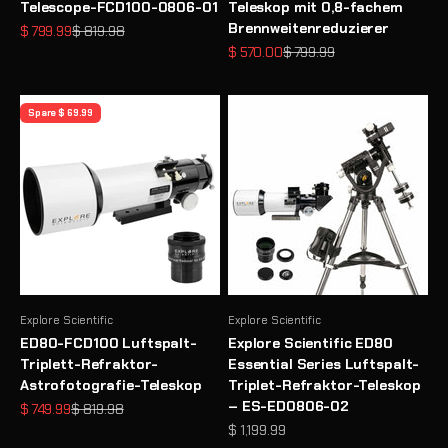
Telescope-FCD100-0806-01
Teleskop mit 0,8-fachem
Brennweitenreduzierer
Angebot
Regulärer Preis
$ 799.99
$ 819.98
Angebot
Regulärer Preis
$ 570.00
$ 799.99
Spare $ 69.99
Explore Scientific
Explore Scientific
ED80-FCD100 Luftspalt-
Explore Scientific ED80
Triplett-Refraktor-
Essential Series Luftspalt-
Astrofotografie-Teleskop
Triplet-Refraktor-Teleskop
– ES-ED0806-02
Angebot
Regulärer Preis
$ 749.99
$ 819.98
Angebot
$ 1,199.99