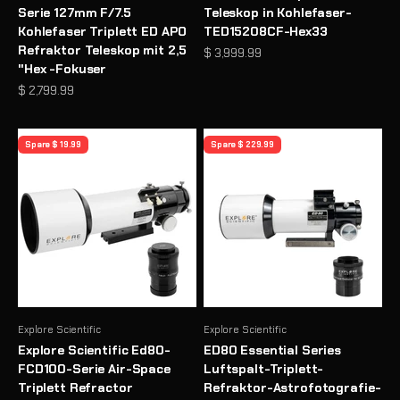
Serie 127mm F/7.5
Teleskop in Kohlefaser-
Kohlefaser Triplett ED APO
TED15208CF-Hex33
Refraktor Teleskop mit 2,5
Angebot
$ 3,999.99
"Hex -Fokuser
Angebot
$ 2,799.99
Spare $ 19.99
Spare $ 229.99
Explore Scientific
Explore Scientific
Explore Scientific Ed80-
ED80 Essential Series
FCD100-Serie Air-Space
Luftspalt-Triplett-
Triplett Refractor
Refraktor-Astrofotografie-