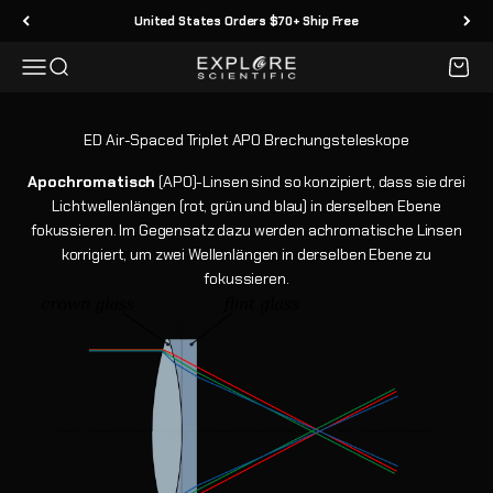
Zum Inhalt springen
United States Orders $70+ Ship Free
Menü
Suche
Waren
Explore Scientific
Apochromatisch
(APO)-Linsen sind so konzipiert, dass sie drei
Lichtwellenlängen (rot, grün und blau) in derselben Ebene
fokussieren. Im Gegensatz dazu werden achromatische Linsen
korrigiert, um zwei Wellenlängen in derselben Ebene zu
fokussieren.