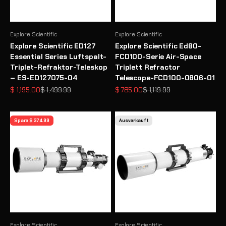
Explore Scientific
Explore Scientific
Explore Scientific ED127
Explore Scientific Ed80-
Essential Series Luftspalt-
FCD100-Serie Air-Space
Triplet-Refraktor-Teleskop
Triplett Refractor
– ES-ED127075-04
Telescope-FCD100-0806-01
Angebot
Regulärer Preis
Angebot
Regulärer Preis
$ 1,195.00
$ 1,499.99
$ 785.00
$ 1,119.99
Spare $ 374.99
Ausverkauft
Explore Scientific
Explore Scientific