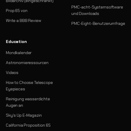
Bildarchiv (eingeschränkt)
PMC-acht-Systemsoftware
Prop 65 von
und Downloads
Write a BBB Review
PMC-Eight-Benutzerumfrage
Education
Mondkalender
Astronomieressourcen
Videos
How to Choose Telescope
Eyepieces
Reinigung wasserdichte
Augen an
Sky's Up E-Magazin
California Proposition 65