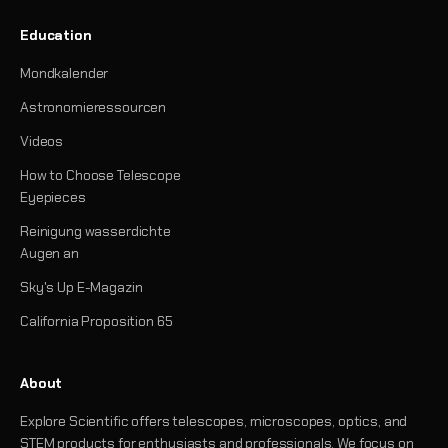
Education
Mondkalender
Astronomieressourcen
Videos
How to Choose Telescope
Eyepieces
Reinigung wasserdichte
Augen an
Sky's Up E-Magazin
California Proposition 65
About
Explore Scientific offers telescopes, microscopes, optics, and
STEM products for enthusiasts and professionals. We focus on