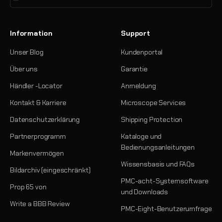
Information
Support
Unser Blog
Kundenportal
Über uns
Garantie
Händler -Locator
Anmeldung
Kontakt & Karriere
Microscope Services
Datenschutzerklärung
Shipping Protection
Partnerprogramm
Kataloge und
Bedienungsanleitungen
Markenvermögen
Wissensbasis und FAQs
Bildarchiv (eingeschränkt)
PMC-acht-Systemsoftware
Prop 65 von
und Downloads
Write a BBB Review
PMC-Eight-Benutzerumfrage