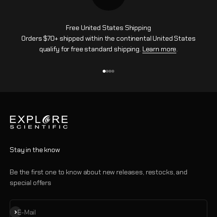
Free United States Shipping
Orders $70+ shipped within the continental United States
qualify for free standard shipping.
Learn more
.
Gehe zu Element 1
Gehe zu Element 2
Gehe zu Element 3
Gehe zu Element 4
Stay in the know
Be the first one to know about new releases, restocks, and
special offers
Abonnieren
E-Mail