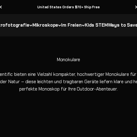
United States Orders $70+ Ship Free
rofotografie
Mikroskope
Im Freien
Kids STEM
Ways to Sav
ntific bieten eine Vielzahl kompakter, hochwertiger Monokulare für
r Natur – diese leichten und tragbaren Geräte liefern klare und he
perfekte Monoskop für Ihre Outdoor-Abenteuer.