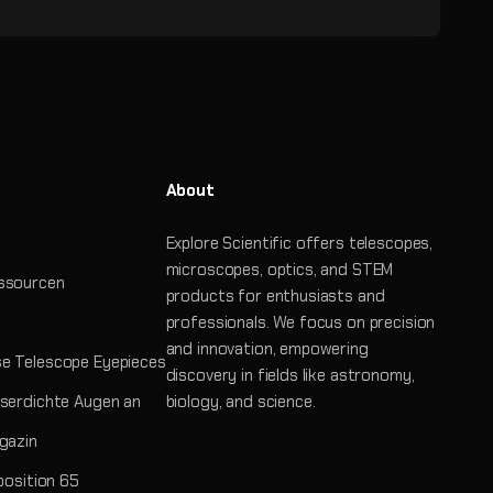
About
Explore Scientific offers telescopes,
microscopes, optics, and STEM
ssourcen
products for enthusiasts and
professionals. We focus on precision
and innovation, empowering
e Telescope Eyepieces
discovery in fields like astronomy,
serdichte Augen an
biology, and science.
gazin
position 65