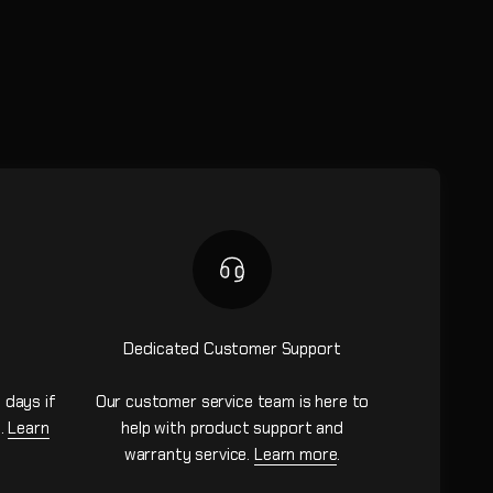
Dedicated Customer Support
 days if
Our customer service team is here to
n.
Learn
help with product support and
warranty service.
Learn more
.