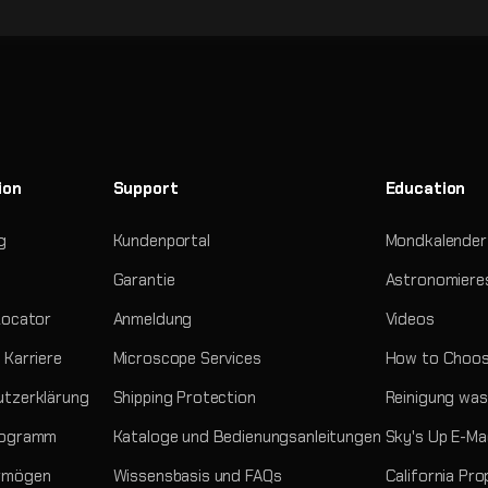
ion
Support
Education
g
Kundenportal
Mondkalender
Garantie
Astronomiere
Locator
Anmeldung
Videos
 Karriere
Microscope Services
How to Choos
tzerklärung
Shipping Protection
Reinigung was
rogramm
Kataloge und Bedienungsanleitungen
Sky's Up E-Ma
rmögen
Wissensbasis und FAQs
California Pro