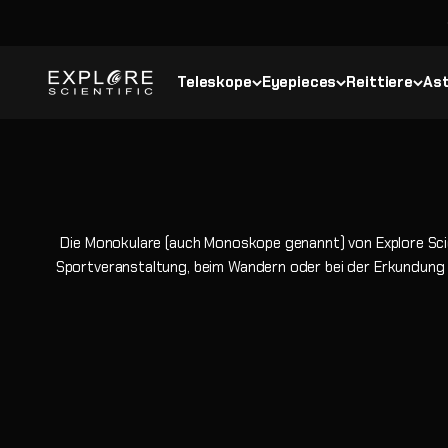
Zum Inhalt springen
Explore Scientific
Teleskope
Eyepieces
Reittiere
Ast
Die Monokulare (auch Monoskope genannt) von Explore Scie
Sportveranstaltung, beim Wandern oder bei der Erkundung de