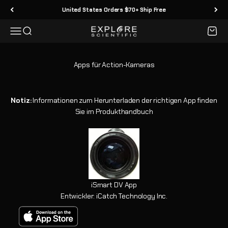
Zum Inhalt springen
United States Orders $70+ Ship Free
Menü
Suche
Waren
Explore Scientific
Apps für Action-Kameras
Notiz:
Informationen zum Herunterladen der richtigen App finden
Sie im Produkthandbuch
iSmart DV App
Entwickler: iCatch Technology Inc.