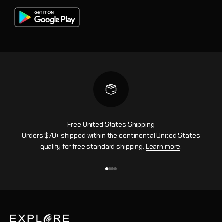
Free United States Shipping
Orders $70+ shipped within the continental United States
qualify for free standard shipping.
Learn more
.
Gehe zu Element 1
Gehe zu Element 2
Gehe zu Element 3
Gehe zu Element 4