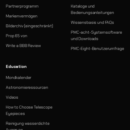
Partnerprogramm
Kataloge und
Bedienungsanleitungen
Markenvermögen
Wissensbasis und FAQs
Bildarchiv (eingeschränkt)
PMC-acht-Systemsoftware
Prop 65 von
und Downloads
Write a BBB Review
PMC-Eight-Benutzerumfrage
Education
Mondkalender
Astronomieressourcen
Videos
How to Choose Telescope
Eyepieces
Reinigung wasserdichte
Augen an