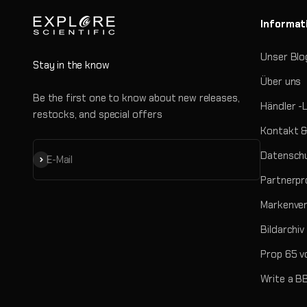
Informat
Unser Blo
Stay in the know
Über uns
Be the first one to know about new releases,
Händler -
restocks, and special offers
Kontakt &
Datenschu
Abonnieren
E-Mail
Partnerp
Markenve
Bildarchiv
Prop 65 v
Write a B