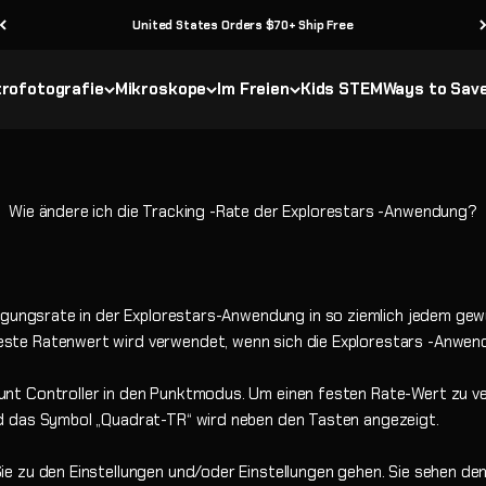
United States Orders $70+ Ship Free
rofotografie
Mikroskope
Im Freien
Kids STEM
Ways to Sav
Wie ändere ich die Tracking -Rate der Explorestars -Anwendung?
olgungsrate in der Explorestars-Anwendung in so ziemlich jedem ge
te Ratenwert wird verwendet, wenn sich die Explorestars -Anwend
nt Controller in den Punktmodus. Um einen festen Rate-Wert zu ve
d das Symbol „Quadrat-TR“ wird neben den Tasten angezeigt.
 zu den Einstellungen und/oder Einstellungen gehen. Sie sehen den