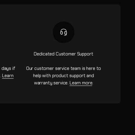
Dedicated Customer Support
 days if
Our customer service team is here to
n.
Learn
help with product support and
warranty service.
Learn more
.