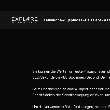
Zum Inhalt springen
Explore Scientific
Teleskope
Eyepieces
Reittiere
Ast
Sie können die Werte für feste Präzisionsverf
SEC/Sekunde bis 480 Bogensec/Second. Der fes
Beim Übernehmen an einem Objekt geht der Mou
Schaltflächen der Schaltbewegung drücken, un
Um die verwendete Rate festzulegen, müssen Sie