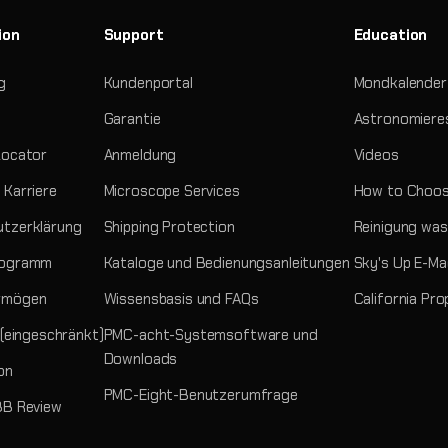
ion
Support
Education
g
Kundenportal
Mondkalender
Garantie
Astronomiere
Locator
Anmeldung
Videos
 Karriere
Microscope Services
How to Choos
tzerklärung
Shipping Protection
Reinigung was
rogramm
Kataloge und Bedienungsanleitungen
Sky's Up E-Ma
rmögen
Wissensbasis und FAQs
California Pro
 (eingeschränkt)
PMC-acht-Systemsoftware und
Downloads
on
PMC-Eight-Benutzerumfrage
BB Review