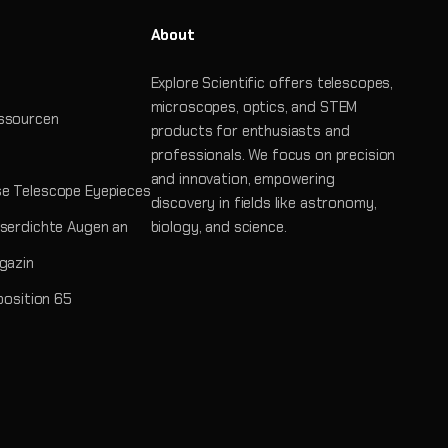
About
Explore Scientific offers telescopes,
microscopes, optics, and STEM
ssourcen
products for enthusiasts and
professionals. We focus on precision
and innovation, empowering
e Telescope Eyepieces
discovery in fields like astronomy,
serdichte Augen an
biology, and science.
gazin
position 65