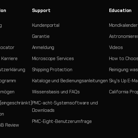
ion
Support
Education
g
Kundenportal
Mondkalender
Garantie
Astronomiere
Locator
Anmeldung
Videos
 Karriere
Microscope Services
How to Choos
tzerklärung
Shipping Protection
Reinigung was
rogramm
Kataloge und Bedienungsanleitungen
Sky's Up E-Ma
rmögen
Wissensbasis und FAQs
California Pro
 (eingeschränkt)
PMC-acht-Systemsoftware und
Downloads
on
PMC-Eight-Benutzerumfrage
BB Review