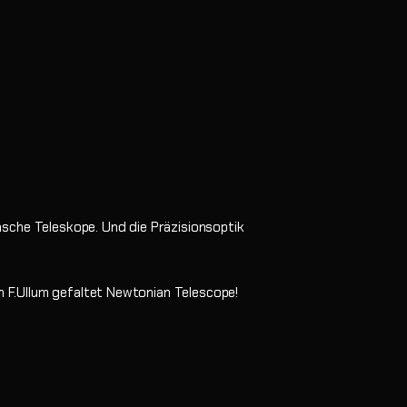
nsche Teleskope. Und die Präzisionsoptik
 F.
Ullum gefaltet Newtonian Telescope!