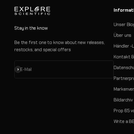
Informat
Unser Blo
Stay in the know
Über uns
Be the first one to know about new releases,
Händler -
restocks, and special offers
Kontakt &
Datenschu
Abonnieren
E-Mail
Partnerp
Markenve
Bildarchiv
Prop 65 v
Write a B