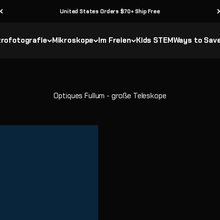
United States Orders $70+ Ship Free
rofotografie
Mikroskope
Im Freien
Kids STEM
Ways to Sav
Optiques Fullum - große Teleskope