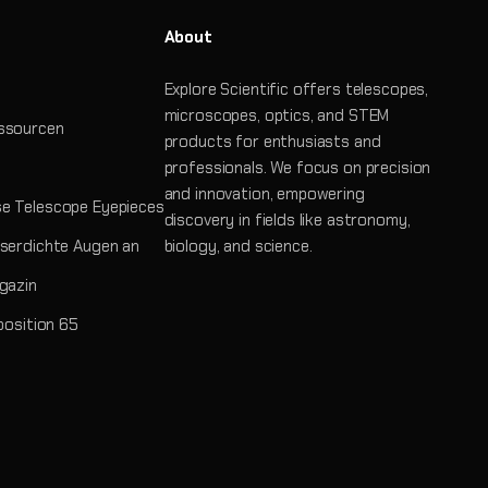
About
Explore Scientific offers telescopes,
microscopes, optics, and STEM
ssourcen
products for enthusiasts and
professionals. We focus on precision
and innovation, empowering
e Telescope Eyepieces
discovery in fields like astronomy,
serdichte Augen an
biology, and science.
gazin
position 65