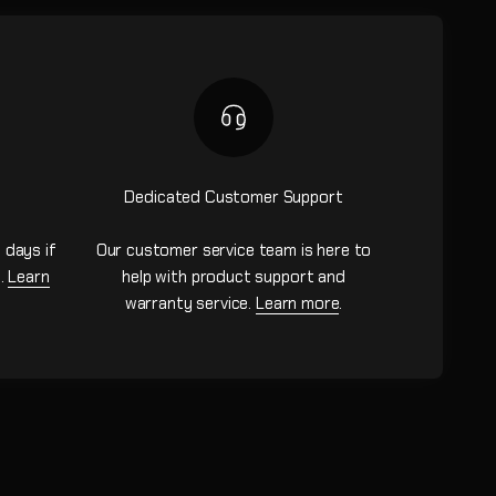
Dedicated Customer Support
 days if
Our customer service team is here to
n.
Learn
help with product support and
warranty service.
Learn more
.