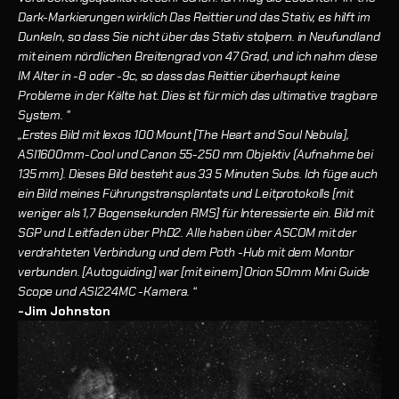
Dark-Markierungen wirklich Das Reittier und das Stativ, es hilft im
Dunkeln, so dass Sie nicht über das Stativ stolpern. in Neufundland
mit einem nördlichen Breitengrad von 47 Grad, und ich nahm diese
IM Alter in -8 oder -9c, so dass das Reittier überhaupt keine
Probleme in der Kälte hat. Dies ist für mich das ultimative tragbare
System. "
„Erstes Bild mit Iexos 100 Mount [The Heart and Soul Nebula],
ASI1600mm-Cool und Canon 55-250 mm Objektiv (Aufnahme bei
135 mm). Dieses Bild besteht aus 33 5 Minuten Subs. Ich füge auch
ein Bild meines Führungstransplantats und Leitprotokolls [mit
weniger als 1,7 Bogensekunden RMS] für Interessierte ein. Bild mit
SGP und Leitfaden über PhD2. Alle haben über ASCOM mit der
verdrahteten Verbindung und dem Poth -Hub mit dem Montor
verbunden. [Autoguiding] war [mit einem] Orion 50mm Mini Guide
Scope und ASI224MC -Kamera. “
-Jim Johnston