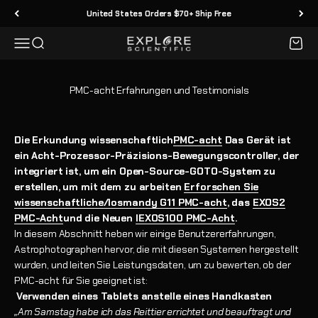
Zum Inhalt springen
United States Orders $70+ Ship Free
Menü
Suche
Waren
Explore Scientific
PMC-acht Erfahrungen und Testimonials
Die Erkundung wissenschaftlich
PMC-acht
Das Gerät ist
ein Acht-Prozessor-Präzisions-Bewegungscontroller, der
integriert ist, um ein Open-Source-GOTO-System zu
erstellen, um mit dem zu arbeiten
Erforschen Sie
wissenschaftliche/losmandy G11 PMC-acht
, das
EXOS2
PMC-Acht
und die Neuen
IEXOS100 PMC-Acht
.
In diesem Abschnitt heben wir einige Benutzererfahrungen,
Astrophotographen hervor, die mit diesen Systemen hergestellt
wurden, und leiten Sie Leistungsdaten, um zu bewerten, ob der
PMC-acht für Sie geeignet ist:
Verwenden eines Tablets anstelle eines Handkasten
„Am Samstag habe ich das Reittier errichtet und beauftragt und