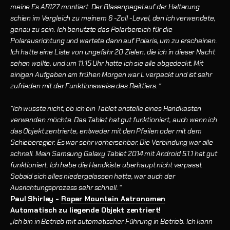
meine Es AR127 montiert. Der Blasenpegel auf der Halterung
schien im Vergleich zu meinem 6 -Zoll -Level, den ich verwendete,
genau zu sein. Ich benutzte das Polarbereich für die
Polarausrichtung und wartete dann auf Polaris, um zu erscheinen.
Ich hatte eine Liste von ungefähr 20 Zielen, die ich in dieser Nacht
sehen wollte, und um 11:15 Uhr hatte ich sie alle abgedeckt. Mit
einigen Aufgaben am frühen Morgen war L verpackt und ist sehr
zufrieden mit der Funktionsweise des Reittiers. “
"Ich wusste nicht, ob ich ein Tablet anstelle eines Handkasten
verwenden möchte. Das Tablet hat gut funktioniert, auch wenn ich
das Objekt zentrierte, entweder mit den Pfeilen oder mit dem
Schieberegler. Es war sehr vorhersehbar. Die Verbindung war alle
schnell. Mein Samsung Galaxy Tablet 2014 mit Android 5.1.1 hat gut
funktioniert. Ich habe die Handkiste überhaupt nicht verpasst.
Sobald sich alles niedergelassen hatte, war auch der
Ausrichtungsprozess sehr schnell. “
Paul Shirley -
Roper Mountain Astronomen
Automatisch zu liegende Objekt zentriert!
„Ich bin in Betrieb mit automatischer Führung in Betrieb. Ich kann