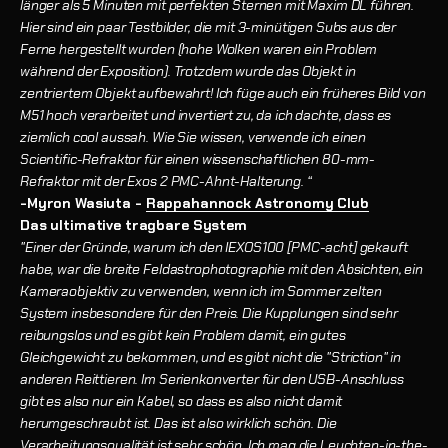
länger als 5 Minuten mit perfekten Sternen mit Maxim DL führen.
Hier sind ein paar Testbilder, die mit 3-minütigen Subs aus der
Ferne hergestellt wurden (hohe Wolken waren ein Problem
während der Exposition). Trotzdem wurde das Objekt in
zentriertem Objekt aufbewahrt! Ich füge auch ein früheres Bild von
M51 hoch verarbeitet und invertiert zu, da ich dachte, dass es
ziemlich cool aussah. Wie Sie wissen, verwende ich einen
Scientific-Refraktor für einen wissenschaftlichen 80-mm-
Refraktor mit der Exos 2 PMC-Ahnt-Halterung. “
-Myron
Wasiuta -
Rappahannock Astronomy Club
Das ultimative tragbare System
"Einer der Gründe, warum ich den IEXOS100 [PMC-acht] gekauft
habe, war die breite Feldastrophotographie mit den Absichten, ein
Kameraobjektiv zu verwenden, wenn ich im Sommer zelten
System insbesondere für den Preis. Die Kupplungen sind sehr
reibungslos und es gibt kein Problem damit, ein gutes
Gleichgewicht zu bekommen, und es gibt nicht die "Striction" in
anderen Reittieren. Im Serienkonverter für den USB-Anschluss
gibt es also nur ein Kabel, so dass es also nicht damit
herumgeschraubt ist. Das ist also wirklich schön. Die
Verarbeitungsqualität ist sehr schön. Ich mag die Leuchten-in-the-