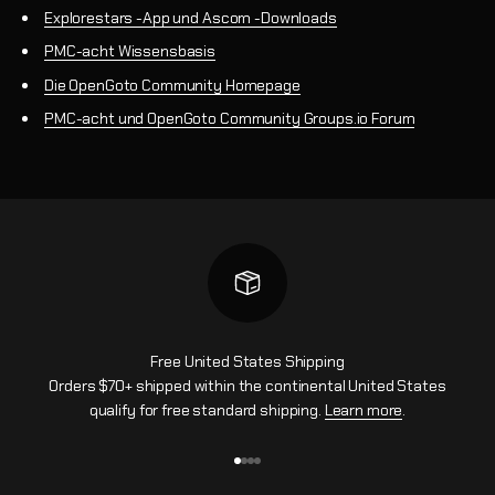
Explorestars -App und Ascom -Downloads
PMC-acht Wissensbasis
Die OpenGoto Community Homepage
PMC-acht und OpenGoto Community Groups.io Forum
Free United States Shipping
Orders $70+ shipped within the continental United States
qualify for free standard shipping.
Learn more
.
Gehe zu Element 1
Gehe zu Element 2
Gehe zu Element 3
Gehe zu Element 4