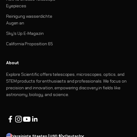
Eyepieces
Reinigung wasserdichte
Augen an
Sky's Up E-Magazin
California Proposition 65
About
Explore Scientific offers telescopes, microscopes, optics, and
STEM products for enthusiasts and professionals. We focus on
precision and innovation, empowering discovery in fields like
astronomy, biology, and science.
Vereinigte Staaten (USD $)
Deutsch