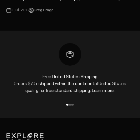
2 juil. 2016
Greg Bragg
Free United States Shipping
Orders $70+ shipped within the continental United States
qualify for free standard shipping.
Learn more
.
Aller à l'élément 1
Aller à l'élément 2
Aller à l'élément 3
Aller à l'élément 4