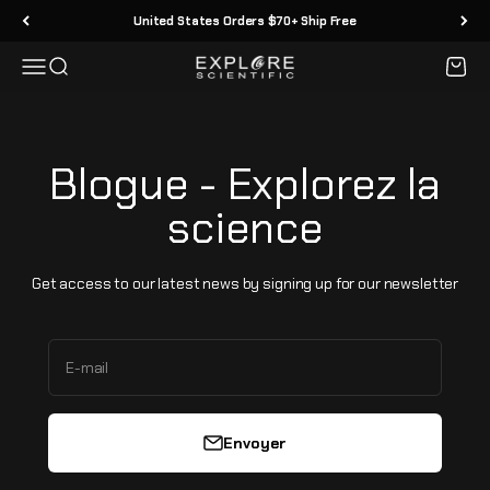
Passer au contenu
United States Orders $70+ Ship Free
Menu
Recherche
Panier
Explore Scientific
Blogue - Explorez la
science
Get access to our latest news by signing up for our newsletter
E-mail
Envoyer