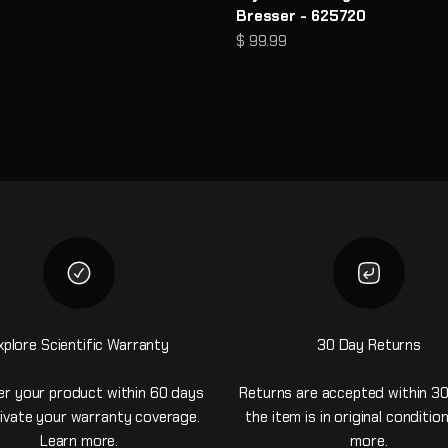
Bresser - 625720
e
Prix de vente
$ 99.99
xplore Scientific Warranty
30 Day Returns
er your product within 60 days
Returns are accepted within 30
ivate your warranty coverage.
the item is in original conditio
Learn more
.
more
.