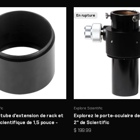
En rupture
fic
Explore Scientific
 tube d'extension de rack et
Explorez le porte-oculaire de
cientifique de 1,5 pouce -
2" de Scientific
Prix de vente
$ 199.99
e