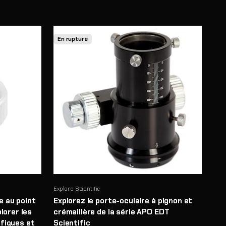
En rupture
Explore Scientific
 au point
Explorez le porte-oculaire à pignon et
lorer les
crémaillère de la série APO EDT
ifiques et
Scientific