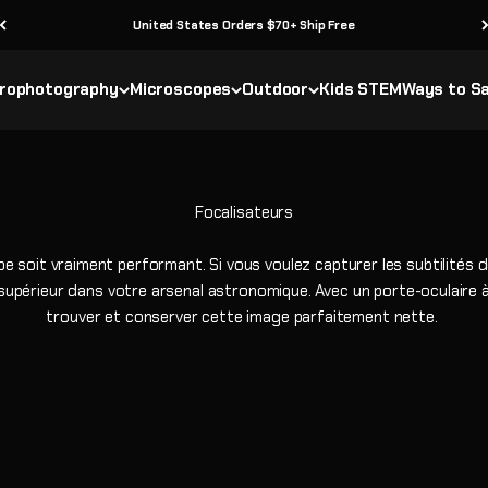
United States Orders $70+ Ship Free
rophotography
Microscopes
Outdoor
Kids STEM
Ways to S
pe soit vraiment performant. Si vous voulez capturer les subtilités d
 supérieur dans votre arsenal astronomique. Avec un porte-oculaire 
trouver et conserver cette image parfaitement nette.