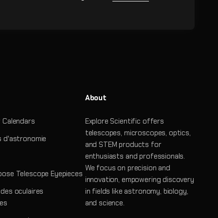
About
 Calendars
Explore Scientific offers
telescopes, microscopes, optics,
 d'astronomie
and STEM products for
enthusiasts and professionals.
We focus on precision and
ose Telescope Eyepieces
innovation, empowering discovery
des oculaires
in fields like astronomy, biology,
es
and science.