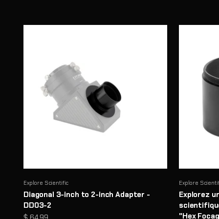
Explore Scientific
Explore Scienti
Diagonal 3-inch to 2-inch Adapter -
Explorez u
DD03-2
scientifiqu
"Hex Focag
Prix de vente
$ 64.99