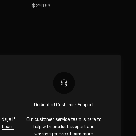
Prix de vente
$ 299.99
Dedicated Customer Support
 days if
Our customer service team is here to
n.
Learn
help with product support and
warranty service.
Learn more
.