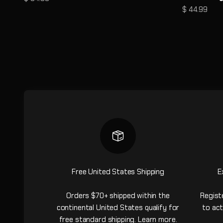
Prix de vent
$ 44.99
Free United States Shipping
E
Orders $70+ shipped within the
Regist
continental United States qualify for
to act
free standard shipping.
Learn more
.