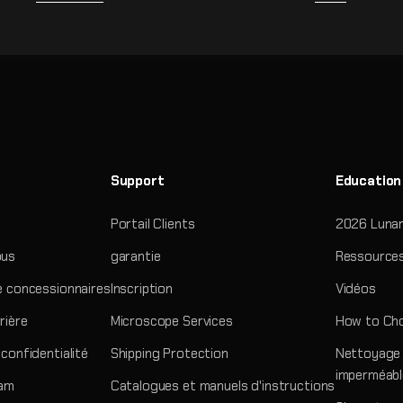
Support
Education
Portail Clients
2026 Lunar
ous
garantie
Ressources
e concessionnaires
Inscription
Vidéos
rière
Microscope Services
How to Cho
confidentialité
Shipping Protection
Nettoyage 
imperméabl
ram
Catalogues et manuels d'instructions