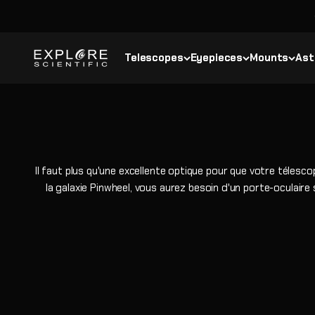
Passer au contenu
Explore Scientific
Telescopes
Eyepieces
Mounts
Ast
Il faut plus qu'une excellente optique pour que votre télesco
la galaxie Pinwheel, vous aurez besoin d'un porte-oculaire