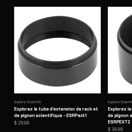
Explore Scientific
Explore Scienti
Explorez le tube d'extension de rack et
Explorez le
de pignon scientifique - ESRPext1
de pignon s
ESRPEXT2
Prix de vente
$ 29.99
Prix de vent
$ 39.99