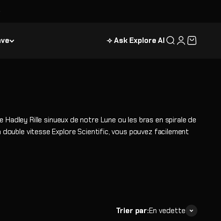
ave
⟢ Ask Explore AI
Recherche
Connexion
Panier
e Hadley Rille sinueux de notre Lune ou les bras en spirale de
à double vitesse Explore Scientific, vous pouvez facilement
Trier par:
En vedette