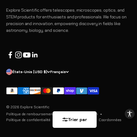
Explore Scientific offers telescopes, microscopes, optics, and
STEM products for enthusiasts and professionals. We focus on
precision and innovation, empowering discovery in fields like
astronomy, biology, and science.
États-Unis (USD $)
Français
© 2026 Explore Scientific
Politique de remboursement
Conditions d’utilisation
Trier par
Politique de confidentialité
Politique d’expédition
Coordonnées