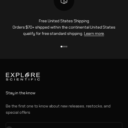
Free United States Shipping
Orders $70+ shipped within the continental United States
qualify for free standard shipping.
Learn more
.
Aller à l'élément 1
Aller à l'élément 2
Aller à l'élément 3
Aller à l'élément 4
Stay in the know
Be the first one to know about new releases, restocks, and
special offers