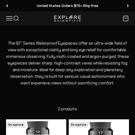
Passer au contenu
United States Orders $70+ Ship Free
Menu
Recherche
Panier
Explore Scientific
The 92° Series Waterproof Eyepieces offer an ultra-wide field of
view with exceptional clarity and long eye relief for comfortable,
immersive observing. Fully multi-coated and argon-purged, these
eyepieces deliver sharp, high-contrast views while resisting fog
and moisture. Ideal for deep-sky exploration and planetary
observation, they’re built for serious visual astronomers who
want expansive views without sacrificing comfort.
2 produits
En rupture
En rupture