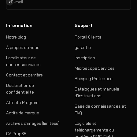
S'inscrire
E-mail
Information
Support
Notre blog
Portail Clients
À propos de nous
garantie
Localisateur de
Inscription
concessionnaires
Microscope Services
Contact et carrière
Shipping Protection
Déclaration de
Catalogues et manuels
confidentialité
d'instructions
Affiliate Program
Base de connaissances et
Actifs de marque
FAQ
Archives d'images (limitées)
Logiciels et
téléchargements du
CA Prop65
système PMC-Eight