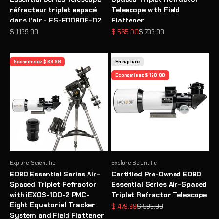
réfracteur triplet espacé
Telescope with Field
dans l'air - ES-ED0806-02
Flattener
Prix de vente
Prix de vente
Prix normal
$ 1,199.99
$ 565.00
$ 799.99
Economisez $ 69.98
En rupture
Economisez $ 120.00
Explore Scientific
Explore Scientific
ED80 Essential Series Air-
Certified Pre-Owned ED80
Spaced Triplet Refractor
Essential Series Air-Spaced
with iEXOS-100-2 PMC-
Triplet Refractor Telescope
Eight Equatorial Tracker
Prix de vente
Prix normal
$ 479.99
$ 599.99
System and Field Flattener