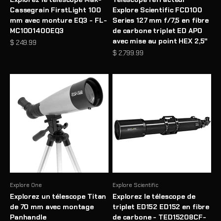
Cassegrain FirstLight 100
Explore Scientific FCD100
mm avec monture EQ3 - FL-
Series 127 mm f/7,5 en fibre
MC1001400EQ3
de carbone triplet ED APO
avec mise au point HEX 2,5"
Prix de vente
$ 249.99
Prix de vente
$ 2,799.99
Explore One
Explore Scientific
Explorez un télescope Titan
Explorez le télescope de
de 70 mm avec montage
triplet ED152 ED152 en fibre
Panhandle
de carbone - TED15208CF-