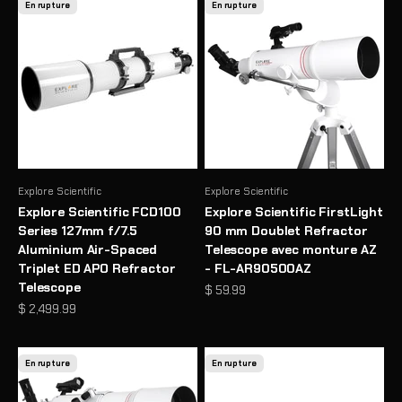
En rupture
En rupture
Explore Scientific
Explore Scientific
Explore Scientific FCD100
Explore Scientific FirstLight
Series 127mm f/7.5
90 mm Doublet Refractor
Aluminium Air-Spaced
Telescope avec monture AZ
Triplet ED APO Refractor
- FL-AR90500AZ
Telescope
Prix de vente
$ 59.99
Prix de vente
$ 2,499.99
En rupture
En rupture