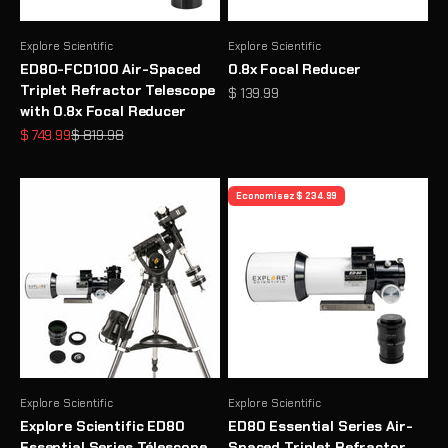
Explore Scientific
Explore Scientific
ED80-FCD100 Air-Spaced
0.8x Focal Reducer
Triplet Refractor Telescope
Prix de vente
$ 139.99
with 0.8x Focal Reducer
Prix de vente
Prix normal
$ 749.99
$ 819.98
Economisez $ 234.99
Explore Scientific
Explore Scientific
Explore Scientific ED80
ED80 Essential Series Air-
Essential Series Télescope
Spaced Triplet Refractor