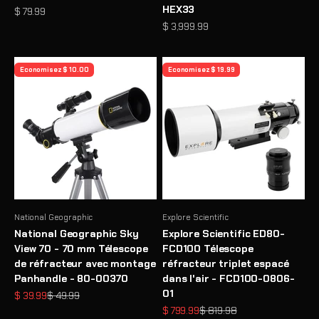
HEX33
Prix de vente
$ 79.99
Prix de vente
$ 3,999.99
Economisez $ 10.00
Economisez $ 19.99
National Geographic
Explore Scientific
National Geographic Sky
Explore Scientific ED80-
View 70 - 70 mm Télescope
FCD100 Télescope
de réfracteur avec montage
réfracteur triplet espacé
Panhandle - 80-00370
dans l'air - FCD100-0806-
01
Prix de vente
Prix normal
$ 39.99
$ 49.99
Prix de vente
Prix normal
$ 799.99
$ 819.98