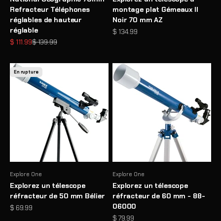
Refracteur Téléphones
montage plat Gémeaux II
réglables de hauteur
Noir 70 mm AZ
réglable
Prix de vente
$ 134.99
Prix de vente
Prix normal
$ 111.99
$ 139.99
En rupture
Explore One
Explore One
Explorez un télescope
Explorez un télescope
réfracteur de 50 mm Bélier
réfracteur de 60 mm - 88-
06000
Prix de vente
$ 69.99
Prix de vente
$ 79.99