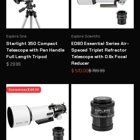
Explore One
Explore Scientific
Starlight 350 Compact
ED80 Essential Series Air-
Telescope with Pan Handle
Spaced Triplet Refractor
Full Length Tripod
Telescope with 0.8x Focal
Reducer
Prix de vente
$ 29.99
Prix de vente
Prix normal
$ 570.00
$ 799.99
Economisez $ 69.99