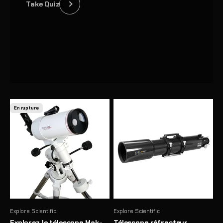
Take Quiz
Précédent
En rupture
Explore Scientific
Explore Scientific
Explorez le télescope Mak-
Télescope réfracteur