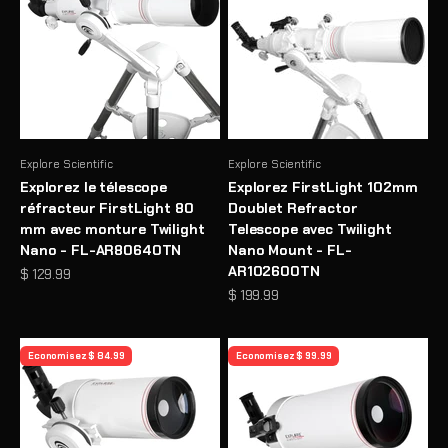
Explore Scientific
Explore Scientific
Explorez le télescope
Explorez FirstLight 102mm
réfracteur FirstLight 80
Doublet Refractor
mm avec monture Twilight
Telescope avec Twilight
Nano - FL-AR80640TN
Nano Mount - FL-
AR102600TN
Prix de vente
$ 129.99
Prix de vente
$ 199.99
Economisez $ 84.99
Economisez $ 99.99