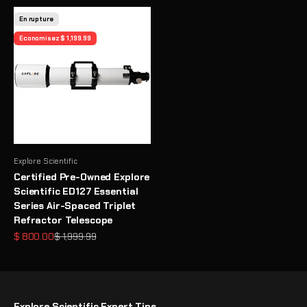
En rupture
Economisez $ 1,199.99
Explore Scientific
Certified Pre-Owned Explore
Scientific ED127 Essential
Series Air-Spaced Triplet
Refractor Telescope
Prix de vente
Prix normal
$ 800.00
$ 1,999.99
Explore Scientific Expert Tips