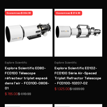
Economisez $ 334.99
Economisez $ 374.99
Explore Scientific
Explore Scientific
Explore Scientific ED80-
Explore Scientific ED102-
FCD100 Télescope
FCD100 Série Air-Spaced
réfracteur triplet espacé
Triplet Refractor Telescope
dans l'air - FCD100-0806-
- FCD100-10207-02
01
Prix de vente
Prix normal
$ 1,325.00
$ 1,699.99
Prix de vente
Prix normal
$ 785.00
$ 1,119.99