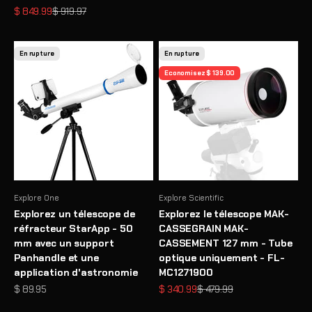
Prix de vente
Prix normal
$ 849.99
$ 919.97
En rupture
En rupture
Economisez $ 139.00
Explore One
Explore Scientific
Explorez un télescope de
Explorez le télescope MAK-
réfracteur StarApp - 50
CASSEGRAIN MAK-
mm avec un support
CASSEMENT 127 mm - Tube
Panhandle et une
optique uniquement - FL-
application d'astronomie
MC1271900
Prix de vente
Prix de vente
Prix normal
$ 89.95
$ 340.99
$ 479.99