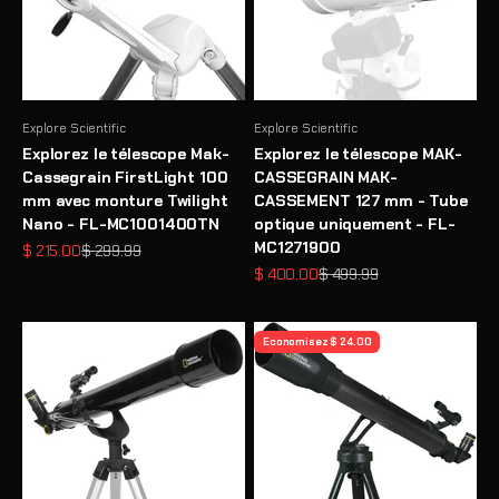
Explore Scientific
Explore Scientific
Explorez le télescope Mak-
Explorez le télescope MAK-
Cassegrain FirstLight 100
CASSEGRAIN MAK-
mm avec monture Twilight
CASSEMENT 127 mm - Tube
Nano - FL-MC1001400TN
optique uniquement - FL-
MC1271900
Prix de vente
Prix normal
$ 215.00
$ 299.99
Prix de vente
Prix normal
$ 400.00
$ 499.99
Economisez $ 24.00