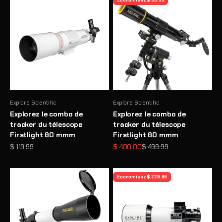
Economisez $ 99.99
Explore Scientific
Explore Scientific
Explorez le combo de
Explorez le combo de
tracker du télescope
tracker du télescope
Firstlight 80 mmm
Firstlight 80 mmm
Prix de vente
Prix de vente
Prix normal
$ 119.99
$ 400.00
$ 499.99
Economisez $ 229.99