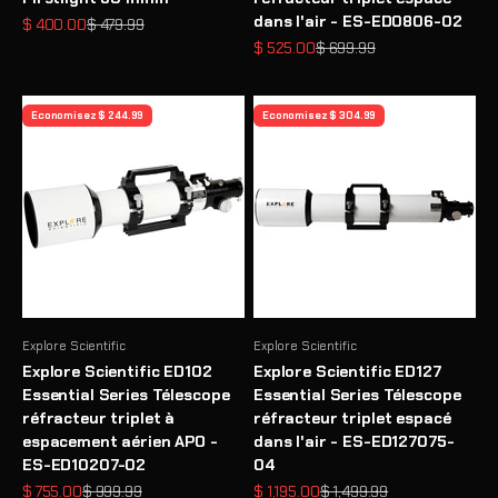
dans l'air - ES-ED0806-02
Prix de vente
Prix normal
$ 400.00
$ 479.99
Prix de vente
Prix normal
$ 525.00
$ 699.99
Economisez $ 244.99
Economisez $ 304.99
Explore Scientific
Explore Scientific
Explore Scientific ED102
Explore Scientific ED127
Essential Series Télescope
Essential Series Télescope
réfracteur triplet à
réfracteur triplet espacé
espacement aérien APO -
dans l'air - ES-ED127075-
ES-ED10207-02
04
Prix de vente
Prix normal
Prix de vente
Prix normal
$ 755.00
$ 999.99
$ 1,195.00
$ 1,499.99