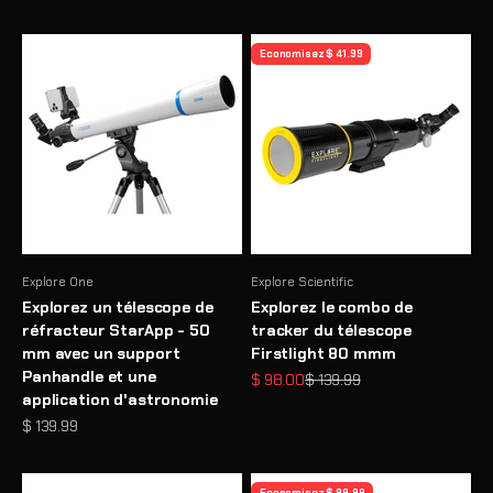
Economisez $ 41.99
Explore One
Explore Scientific
Explorez un télescope de
Explorez le combo de
réfracteur StarApp - 50
tracker du télescope
mm avec un support
Firstlight 80 mmm
Panhandle et une
Prix de vente
Prix normal
$ 98.00
$ 139.99
application d'astronomie
Prix de vente
$ 139.99