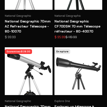
National Geographic
National Geographic
National Geographic 70mm
National Geographic
AZ Refracteur Télescope -
CF700SM 70 mm Télescope
80-10070
réfracteur - 80-40070
Prix de vente
Prix de vente
Prix normal
$ 99.99
$ 95.99
$ 119.99
Economisez $ 28.00
En rupture
National Geographic
Explore One
National Geographic 70mm
Explorez un télescope à