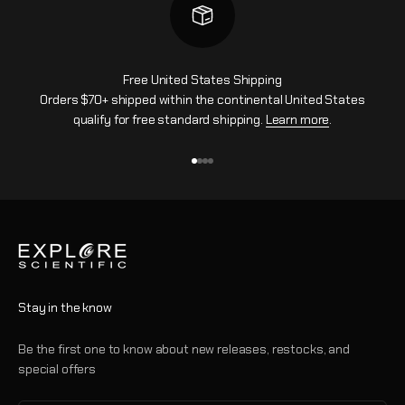
Free United States Shipping
Orders $70+ shipped within the continental United States
qualify for free standard shipping.
Learn more
.
Aller à l'élément 1
Aller à l'élément 2
Aller à l'élément 3
Aller à l'élément 4
Stay in the know
Be the first one to know about new releases, restocks, and
special offers