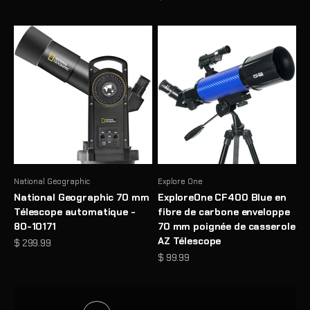
National Geographic
Explore One
National Geographic 70 mm
ExploreOne CF400 Blue en
Télescope automatique -
fibre de carbone enveloppe
80-10171
70 mm poignée de casserole
AZ Télescope
Prix de vente
$ 299.99
Need Help Choosing a Telescope?
Prix de vente
$ 99.99
Answer a few quick questions and get personalized
recommendations