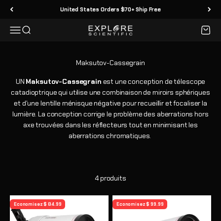
Passer au contenu
United States Orders $70+ Ship Free
Menu
Recherche
Panier
Explore Scientific
UN
Maksutov-Cassegrain
est une conception de télescope
catadioptrique qui utilise une combinaison de miroirs sphériques
et d'une lentille ménisque négative pour recueillir et focaliser la
lumière. La conception corrige le problème des aberrations hors
axe trouvées dans les réflecteurs tout en minimisant les
aberrations chromatiques.
4 produits
Economisez $ 84.99
Economisez $ 99.99