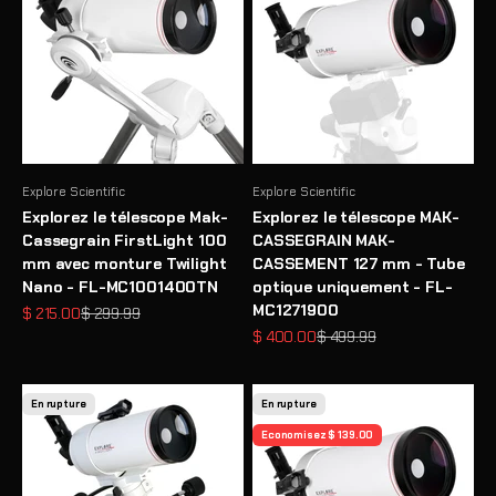
Explore Scientific
Explore Scientific
Explorez le télescope Mak-
Explorez le télescope MAK-
Cassegrain FirstLight 100
CASSEGRAIN MAK-
mm avec monture Twilight
CASSEMENT 127 mm - Tube
Nano - FL-MC1001400TN
optique uniquement - FL-
MC1271900
Prix de vente
Prix normal
$ 215.00
$ 299.99
Prix de vente
Prix normal
$ 400.00
$ 499.99
En rupture
En rupture
Economisez $ 139.00