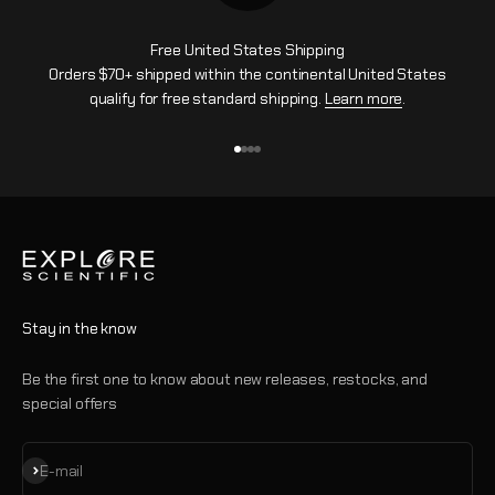
Free United States Shipping
Orders $70+ shipped within the continental United States
qualify for free standard shipping.
Learn more
.
Aller à l'élément 1
Aller à l'élément 2
Aller à l'élément 3
Aller à l'élément 4
Stay in the know
Be the first one to know about new releases, restocks, and
special offers
S'inscrire
E-mail