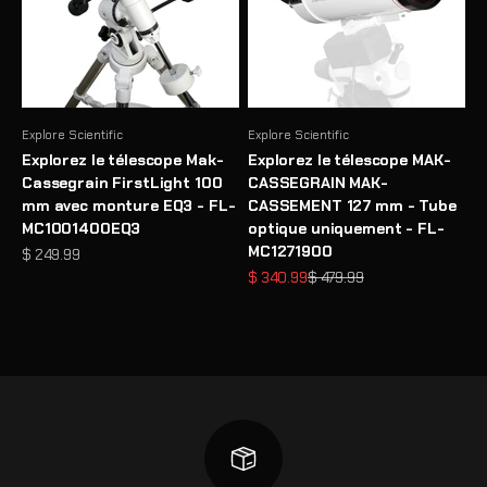
Explore Scientific
Explore Scientific
Explorez le télescope Mak-
Explorez le télescope MAK-
Cassegrain FirstLight 100
CASSEGRAIN MAK-
mm avec monture EQ3 - FL-
CASSEMENT 127 mm - Tube
MC1001400EQ3
optique uniquement - FL-
MC1271900
Prix de vente
$ 249.99
Prix de vente
Prix normal
$ 340.99
$ 479.99