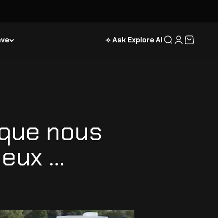
ave
⟢ Ask Explore AI
Recherche
Connexion
Panier
 que nous
ux ...