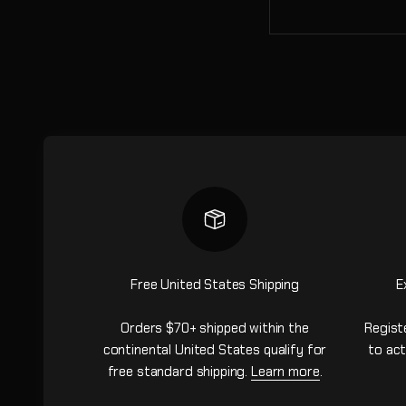
Free United States Shipping
E
Orders $70+ shipped within the
Regist
continental United States qualify for
to act
free standard shipping.
Learn more
.