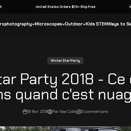
United States Orders $70+ Ship Free
rophotography
Microscopes
Outdoor
Kids STEM
Ways to S
Winter Star Party
tar Party 2018 - Ce
ns quand c'est nuage
18 févr. 2018
Par Alex Cobb
0 commentaire