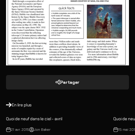
Partager
En lire plus
Quoi de neuf dans le ciel - avril
Quoi de neuf
21 avr. 2015
Jon Baker
15 mai 20