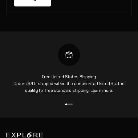
Free United States Shipping
Orders $70+ shipped within the continental United States
qualify for free standard shipping.
Learn more
.
Aller à l'élément 1
Aller à l'élément 2
Aller à l'élément 3
Aller à l'élément 4