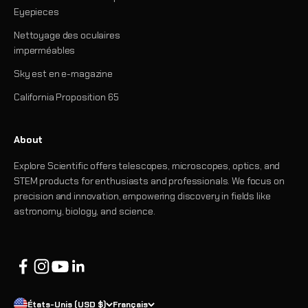
Eyepieces
Nettoyage des oculaires
imperméables
Sky est en e-magazine
California Proposition 65
About
Explore Scientific offers telescopes, microscopes, optics, and
STEM products for enthusiasts and professionals. We focus on
precision and innovation, empowering discovery in fields like
astronomy, biology, and science.
États-Unis (USD $)
Français