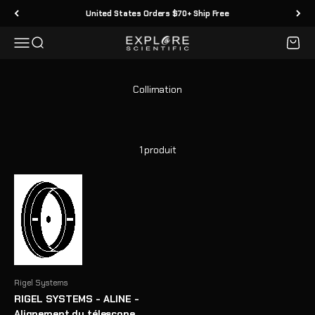
Passer au contenu
United States Orders $70+ Ship Free
Menu
Recherche
Panier
Explore Scientific
1 produit
Rigel Systems
RIGEL SYSTEMS - ALINE -
Alignement du télescope