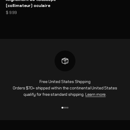
(collimateur) oculaire
Prix de vente
$ 9.99
Free United States Shipping
Orders $70+ shipped within the continental United States
qualify for free standard shipping.
Learn more
.
Aller à l'élément 1
Aller à l'élément 2
Aller à l'élément 3
Aller à l'élément 4