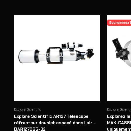
Economisez 
Explore Scientific
Explore Scienti
Explore Scientific AR127 Télescope
Explorez l
réfracteur doublet espacé dans l'air -
MAK-CASSE
DAR127065-02
uniquemen