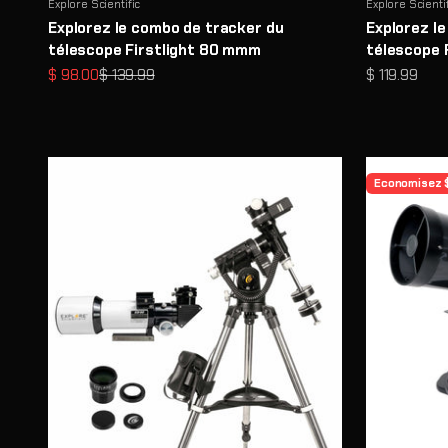
Explore Scientific
Explore Scienti
Explorez le combo de tracker du
Explorez l
télescope Firstlight 80 mmm
télescope 
Prix de vente
Prix normal
Prix de vent
$ 98.00
$ 139.99
$ 119.99
Economisez 