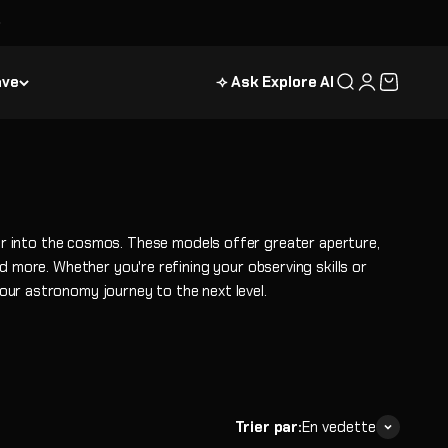
ave
⟢ Ask Explore AI
Recherche
Connexion
Panier
er into the cosmos. These models offer greater aperture,
nd more. Whether you're refining your observing skills or
our astronomy journey to the next level.
Trier par:
En vedette