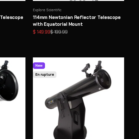
Explore Scientific
 Telescope
114mm Newtonian Reflector Telescope
with Equatorial Mount
Prix de vente
Prix normal
$ 149.99
$ 199.99
New
En rupture