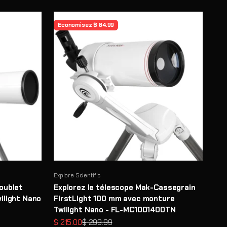
Economisez $ 84.99
Explore Scientific
oublet
Explorez le télescope Mak-Cassegrain
ilight Nano
FirstLight 100 mm avec monture
Twilight Nano - FL-MC1001400TN
Prix de vente
Prix normal
$ 215.00
$ 299.99