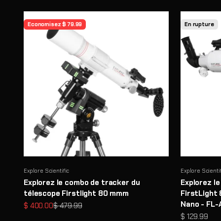
Economisez $ 79.99
En rupture
Explore Scientific
Explore Scienti
Explorez le combo de tracker du
Explorez l
télescope Firstlight 80 mmm
FirstLight
Nano - FL
Prix de vente
Prix normal
$ 400.00
$ 479.99
Prix de vent
$ 129.99