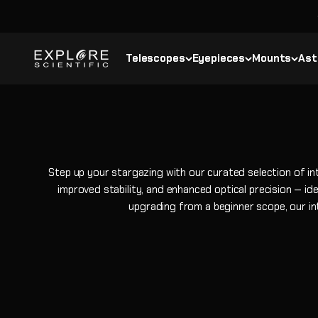
Passer au contenu
Explore Scientific
Telescopes
Eyepieces
Mounts
Ast
Step up your stargazing with our curated selection of i
improved stability, and enhanced optical precision — ide
upgrading from a beginner scope, our in