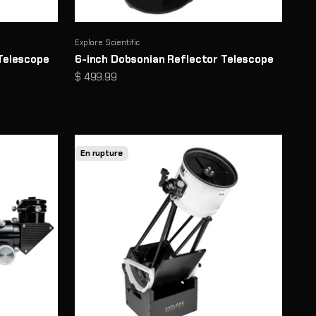
Explore Scientific
Telescope
6-inch Dobsonian Reflector Telescope
Prix de vente
$ 499.99
En rupture