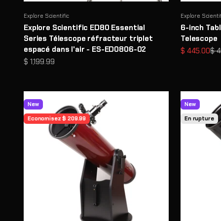
Explore Scientific
Explore Scienti
Explore Scientific ED80 Essential
6-inch Tab
Series Télescope réfracteur triplet
Telescope
espacé dans l'air - ES-ED0806-02
Prix de vent
Pri
$ 445.00
$ 
Prix de vente
$ 1,199.99
New
New
Economisez $ 209.99
En rupture