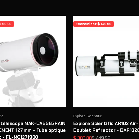
$ 99.99
Economisez $ 149.99
fic
Explore Scientific
e télescope MAK-CASSEGRAIN
Explore Scientific AR102 Air
MENT 127 mm - Tube optique
Doublet Refractor - DAR102
t - FL-MC1271900
Prix de vente
Prix normal
$ 300.00
$ 449.99