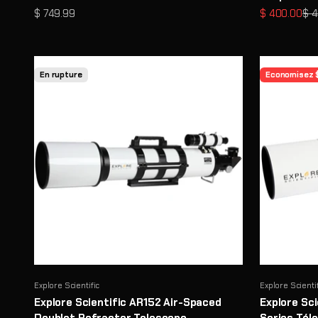
Prix de vente
Prix de vent
Pri
$ 749.99
$ 400.00
$ 
En rupture
Economisez 
Explore Scientific
Explore Scienti
Explore Scientific AR152 Air-Spaced
Explore Sci
Doublet Refractor Telescope -
Series Téle