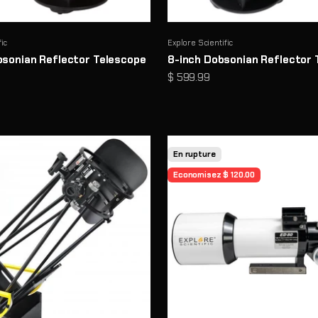
fic
Explore Scientific
bsonian Reflector Telescope
8-inch Dobsonian Reflector 
e
Prix de vente
$ 599.99
En rupture
Economisez $ 120.00