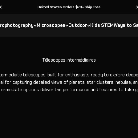
United States Orders $70+ Ship Free
rophotography
Microscopes
Outdoor
Kids STEM
Ways to S
ntermediate telescopes, built for enthusiasts ready to explore deep
al for capturing detailed views of planets, star clusters, nebulae, a
termediate options deliver the performance and features to take y