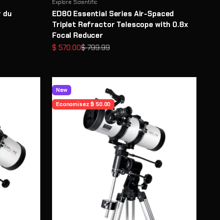
Explore Scientific
r du
ED80 Essential Series Air-Spaced
m
Triplet Refractor Telescope with 0.8x
Focal Reducer
Prix de vente
Prix normal
$ 570.00
$ 799.99
New
Economisez $ 50.00