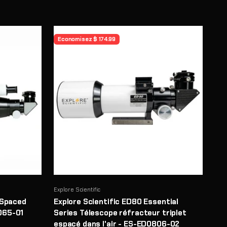
Economisez $ 174.99
Explore Scientific
-Spaced
Explore Scientific ED80 Essential
065-01
Series Télescope réfracteur triplet
espacé dans l'air - ES-ED0806-02