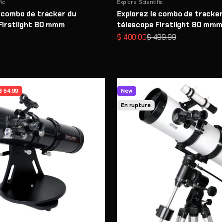
fic
Explore Scientific
e combo de tracker du
Explorez le combo de tracke
Firstlight 80 mmm
télescope Firstlight 80 mm
e
Prix de vente
Prix normal
$ 400.00
$ 499.99
$ 54.99
New
En rupture