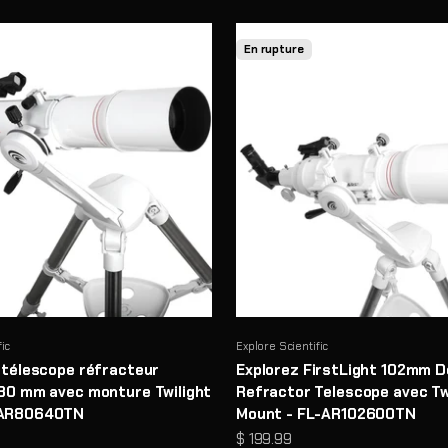
En rupture
fic
Explore Scientific
e télescope réfracteur
Explorez FirstLight 102mm D
 80 mm avec monture Twilight
Refractor Telescope avec Tw
-AR80640TN
Mount - FL-AR102600TN
e
Prix de vente
$ 199.99