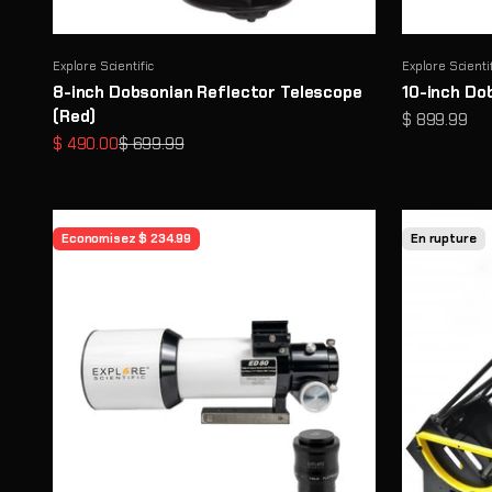
Explore Scientific
Explore Scienti
8-inch Dobsonian Reflector Telescope
10-inch Do
(Red)
Prix de vent
$ 899.99
Prix de vente
Prix normal
$ 490.00
$ 699.99
Economisez $ 234.99
En rupture