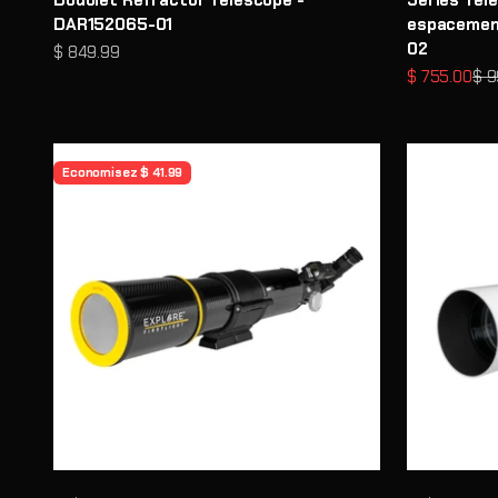
DAR152065-01
espacement
02
Prix de vente
$ 849.99
Prix de vent
Pri
$ 755.00
$ 9
Economisez $ 41.99