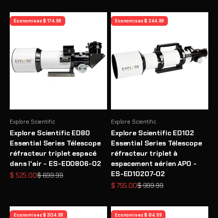
Economisez $ 174.99
Economisez $ 244.99
Explore Scientific
Explore Scientific
Explore Scientific ED80
Explore Scientific ED102
Essential Series Télescope
Essential Series Télescope
réfracteur triplet espacé
réfracteur triplet à
dans l'air - ES-ED0806-02
espacement aérien APO -
ES-ED10207-02
Prix de vente
Prix normal
$ 525.00
$ 699.99
Prix de vente
Prix normal
$ 755.00
$ 999.99
Economisez $ 304.99
Economisez $ 84.99