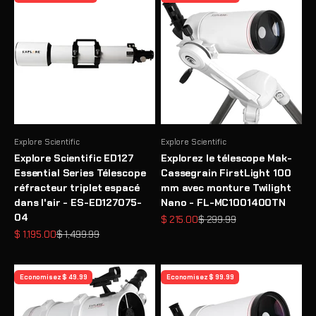
Explore Scientific
Explore Scientific
Explore Scientific ED127
Explorez le télescope Mak-
Essential Series Télescope
Cassegrain FirstLight 100
réfracteur triplet espacé
mm avec monture Twilight
dans l'air - ES-ED127075-
Nano - FL-MC1001400TN
04
Prix de vente
Prix normal
$ 215.00
$ 299.99
Prix de vente
Prix normal
$ 1,195.00
$ 1,499.99
Economisez $ 49.99
Economisez $ 99.99