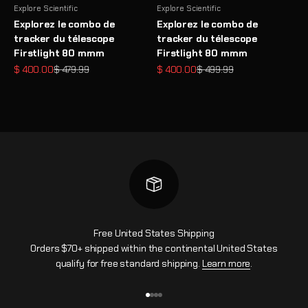
Explore Scientific
Explore Scientific
Explorez le combo de
Explorez le combo de
tracker du télescope
tracker du télescope
Firstlight 80 mmm
Firstlight 80 mmm
Prix de vente
Prix normal
Prix de vente
Prix normal
$ 400.00
$ 479.99
$ 400.00
$ 499.99
Free United States Shipping
Orders $70+ shipped within the continental United States
qualify for free standard shipping.
Learn more
.
Aller à l'élément 1
Aller à l'élément 2
Aller à l'élément 3
Aller à l'élément 4