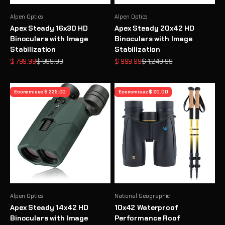
Alpen Optics
Alpen Optics
Apex Steady 16x30 HD
Apex Steady 20x42 HD
Binoculars with Image
Binoculars with Image
Stabilization
Stabilization
Prix de vente
Prix normal
Prix de vente
Prix normal
$ 799.99
$ 999.99
$ 999.99
$ 1,249.99
Economisez $ 225.00
Economisez $ 20.00
Alpen Optics
National Geographic
Apex Steady 14x42 HD
10x42 Waterproof
Binoculars with Image
Performance Roof