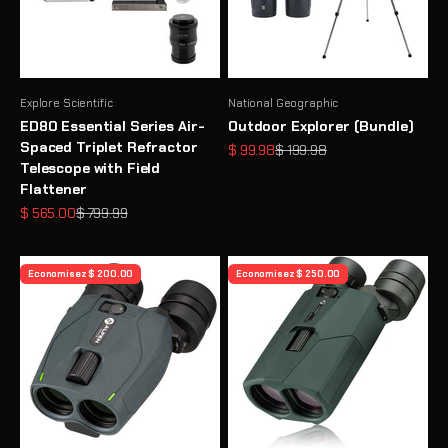
Explore Scientific
National Geographic
ED80 Essential Series Air-
Outdoor Explorer (Bundle)
Spaced Triplet Refractor
Prix de vente
Prix normal
$ 99.98
$ 199.98
Telescope with Field
Flattener
Prix de vente
Prix normal
$ 565.00
$ 799.99
Economisez $ 200.00
Economisez $ 250.00