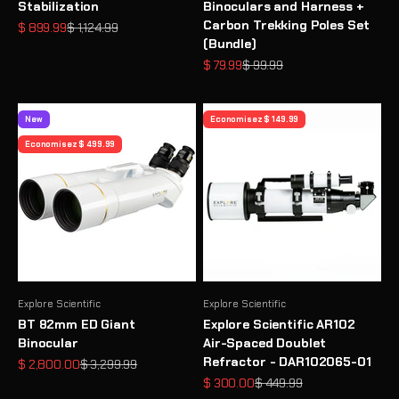
Stabilization
Binoculars and Harness +
Carbon Trekking Poles Set
Prix de vente
Prix normal
$ 899.99
$ 1,124.99
(Bundle)
Prix de vente
Prix normal
$ 79.99
$ 99.99
New
Economisez $ 149.99
Economisez $ 499.99
Explore Scientific
Explore Scientific
BT 82mm ED Giant
Explore Scientific AR102
Binocular
Air-Spaced Doublet
Refractor - DAR102065-01
Prix de vente
Prix normal
$ 2,800.00
$ 3,299.99
Prix de vente
Prix normal
$ 300.00
$ 449.99