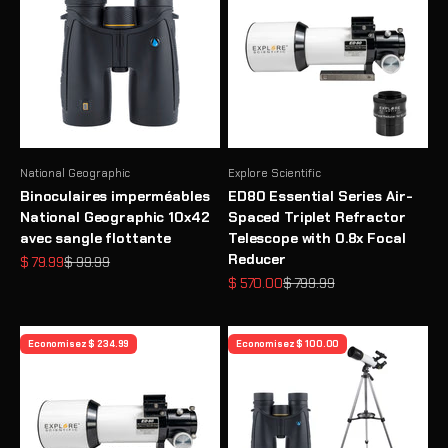
National Geographic
Explore Scientific
Binoculaires imperméables
ED80 Essential Series Air-
National Geographic 10x42
Spaced Triplet Refractor
avec sangle flottante
Telescope with 0.8x Focal
Reducer
Prix de vente
Prix normal
$ 79.99
$ 99.99
Prix de vente
Prix normal
$ 570.00
$ 799.99
Economisez $ 234.99
Economisez $ 100.00