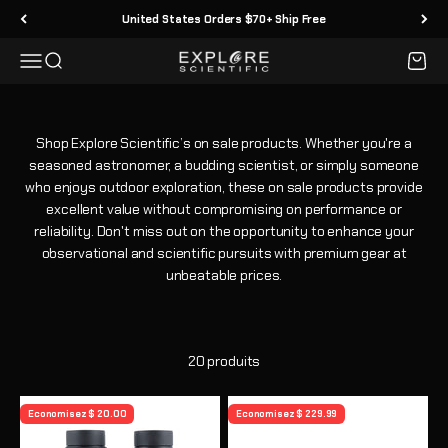
Passer au contenu
United States Orders $70+ Ship Free
Menu
Recherche
Panier
Explore Scientific
Shop Explore Scientific’s on sale products. Whether you're a
seasoned astronomer, a budding scientist, or simply someone
who enjoys outdoor exploration, these on sale products provide
excellent value without compromising on performance or
reliability. Don't miss out on the opportunity to enhance your
observational and scientific pursuits with premium gear at
unbeatable prices.
20 produits
Economisez $ 20.00
Economisez $ 229.99