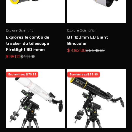
Explore Scientific
Explore Scientific
Explorez le combo de
BT 120mm ED Giant
tracker du télescope
Binocular
Firstlight 80 mmm
Prix de vente
Prix normal
$ 4,162.00
$ 5,549.99
Prix de vente
Prix normal
$ 98.00
$ 139.99
Economisez $ 79.99
Economisez $ 99.99