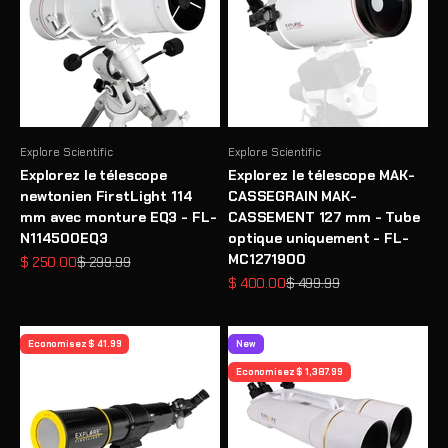
Explore Scientific
Explore Scientific
Explorez le télescope
Explorez le télescope MAK-
newtonien FirstLight 114
CASSEGRAIN MAK-
mm avec monture EQ3 - FL-
CASSEMENT 127 mm - Tube
N114500EQ3
optique uniquement - FL-
MC1271900
Prix de vente
Prix normal
$ 250.00
$ 299.99
Prix de vente
Prix normal
$ 400.00
$ 499.99
Economisez $ 41.99
New
Economisez $ 1,387.99