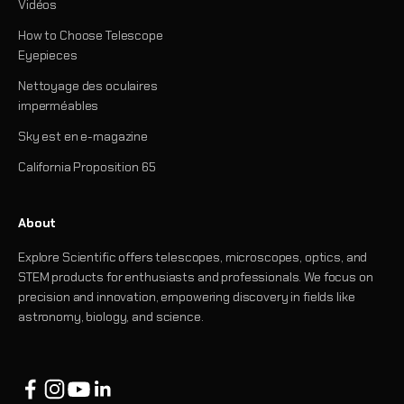
Vidéos
How to Choose Telescope
Eyepieces
Nettoyage des oculaires
imperméables
Sky est en e-magazine
California Proposition 65
About
Explore Scientific offers telescopes, microscopes, optics, and
STEM products for enthusiasts and professionals. We focus on
precision and innovation, empowering discovery in fields like
astronomy, biology, and science.