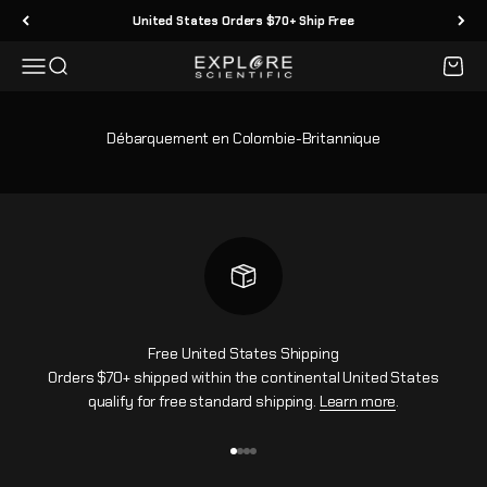
Passer au contenu
United States Orders $70+ Ship Free
Menu
Recherche
Panier
Explore Scientific
Débarquement en Colombie-Britannique
Free United States Shipping
Orders $70+ shipped within the continental United States
qualify for free standard shipping.
Learn more
.
Aller à l'élément 1
Aller à l'élément 2
Aller à l'élément 3
Aller à l'élément 4