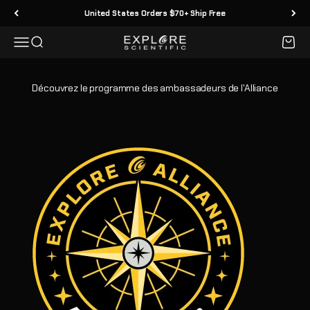
Passer au contenu
United States Orders $70+ Ship Free
Menu
Recherche
Panier
Explore Scientific
Découvrez le programme des ambassadeurs de l'Alliance