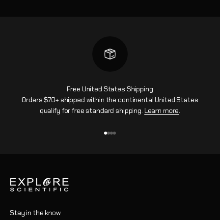
Free United States Shipping
Orders $70+ shipped within the continental United States
qualify for free standard shipping.
Learn more
.
Aller à l'élément 1
Aller à l'élément 2
Aller à l'élément 3
Aller à l'élément 4
Stay in the know