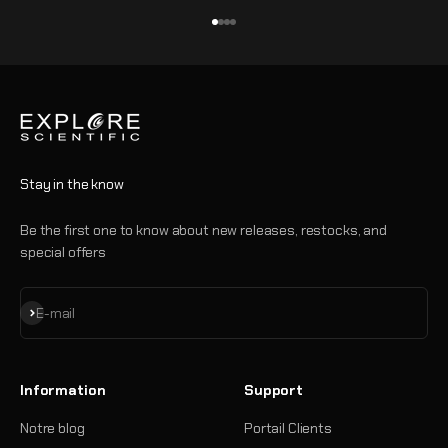
Aller à l'élément 1
Aller à l'élément 2
Aller à l'élément 3
Aller à l'élément 4
Stay in the know
Be the first one to know about new releases, restocks, and
special offers
S'inscrire
E-mail
Information
Support
Notre blog
Portail Clients