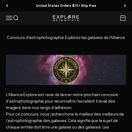
Passer au contenu
United States Orders $70+ Ship Free
Menu
Recherche
Panier
Explore Scientific
Concours d'astrophotographie Explorez les galaxies de l'Alliance
L'Alliance Explore est ravie de lancer notre prochain concours
d'astrophotographie pour reconnaître l'excellent travail des
Imagers dans nos rangs d'adhésion.
Pour ce concours, nous recherchons le meilleur des meilleurs de
l'astrophotographie des galaxies. Cela signifie que le sujet de
chaque entrée doit être une galaxie ou des galaxies. Les