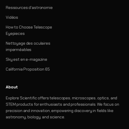
Ressources d'astronomie
Vidéos
How to Choose Telescope
Eyepieces
Nettoyage des oculaires
imperméables
Sky est en e-magazine
California Proposition 65
About
Explore Scientific offers telescopes, microscopes, optics, and
STEM products for enthusiasts and professionals. We focus on
precision and innovation, empowering discovery in fields like
astronomy, biology, and science.