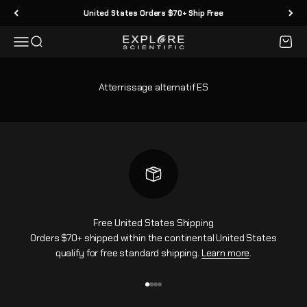
Passer au contenu
United States Orders $70+ Ship Free
Menu
Recherche
Panier
Explore Scientific
Atterrissage alternatif ES
Free United States Shipping
Orders $70+ shipped within the continental United States
qualify for free standard shipping.
Learn more
.
Aller à l'élément 1
Aller à l'élément 2
Aller à l'élément 3
Aller à l'élément 4