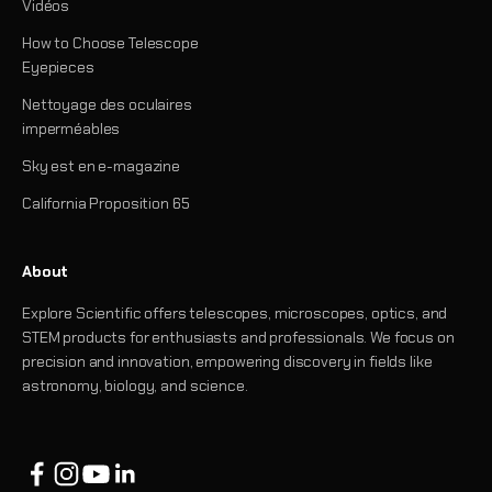
Vidéos
How to Choose Telescope
Eyepieces
Nettoyage des oculaires
imperméables
Sky est en e-magazine
California Proposition 65
About
Explore Scientific offers telescopes, microscopes, optics, and
STEM products for enthusiasts and professionals. We focus on
precision and innovation, empowering discovery in fields like
astronomy, biology, and science.