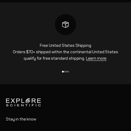
Free United States Shipping
Orders $70+ shipped within the continental United States
qualify for free standard shipping.
Learn more
.
Aller à l'élément 1
Aller à l'élément 2
Aller à l'élément 3
Aller à l'élément 4
Stay in the know