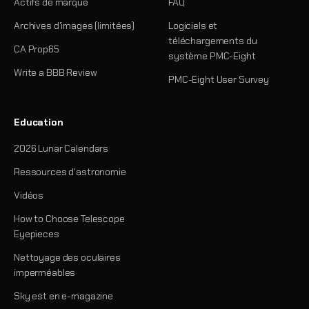
Actifs de marque
FAQ
Archives d'images (limitées)
Logiciels et
téléchargements du
CA Prop65
système PMC-Eight
Write a BBB Review
PMC-Eight User Survey
Education
2026 Lunar Calendars
Ressources d'astronomie
Vidéos
How to Choose Telescope
Eyepieces
Nettoyage des oculaires
imperméables
Sky est en e-magazine