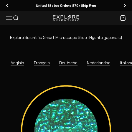
Passer au contenu
United States Orders $70+ Ship Free
Menu
Recherche
Panier
Explore Scientific
Explore Scientific Smart Microscope Slide : Hydrilla (japonais)
Anglais
Français
Deutsche
Nederlandse
Italian