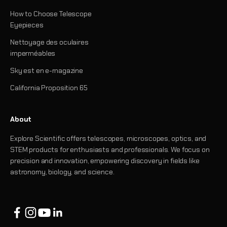
How to Choose Telescope
Eyepieces
Nettoyage des oculaires
imperméables
Sky est en e-magazine
California Proposition 65
About
Explore Scientific offers telescopes, microscopes, optics, and
STEM products for enthusiasts and professionals. We focus on
precision and innovation, empowering discovery in fields like
astronomy, biology, and science.