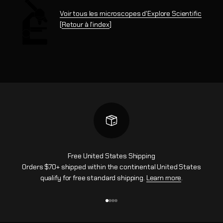
Voir tous les microscopes d'Explore Scientific
[
Retour à l'index
]
Free United States Shipping
Orders $70+ shipped within the continental United States
qualify for free standard shipping.
Learn more
.
Aller à l'élément 1
Aller à l'élément 2
Aller à l'élément 3
Aller à l'élément 4