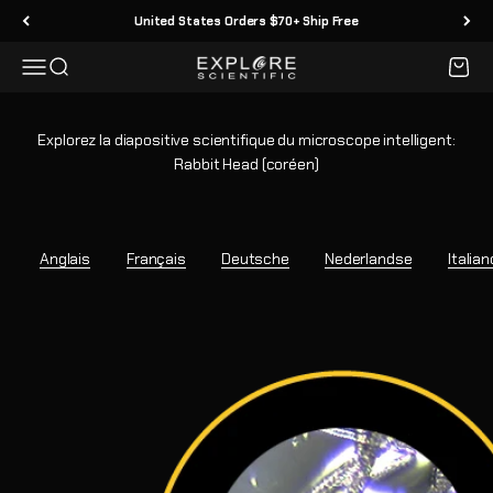
Passer au contenu
United States Orders $70+ Ship Free
Menu
Recherche
Panier
Explore Scientific
Explorez la diapositive scientifique du microscope intelligent:
Rabbit Head (coréen)
Anglais
Français
Deutsche
Nederlandse
Italian