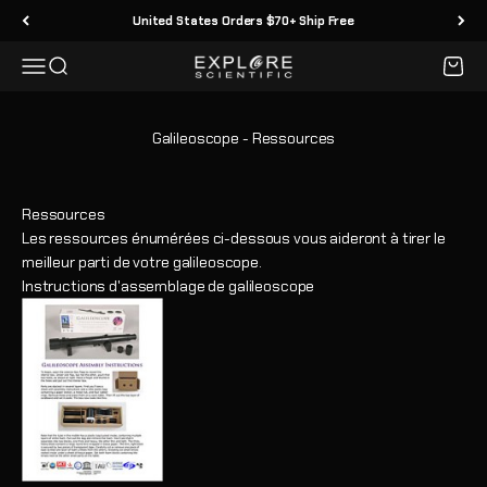
Passer au contenu
United States Orders $70+ Ship Free
Menu
Recherche
Panier
Explore Scientific
Galileoscope - Ressources
Ressources
Les ressources énumérées ci-dessous vous aideront à tirer le
meilleur parti de votre galileoscope.
Instructions d'assemblage de galileoscope