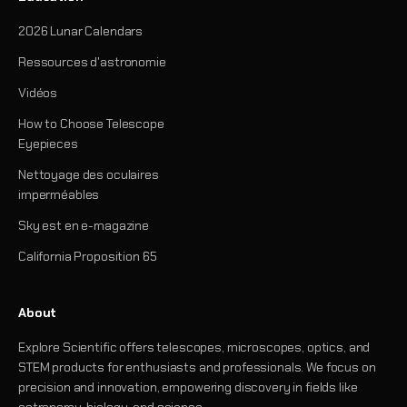
2026 Lunar Calendars
Ressources d'astronomie
Vidéos
How to Choose Telescope
Eyepieces
Nettoyage des oculaires
imperméables
Sky est en e-magazine
California Proposition 65
About
Explore Scientific offers telescopes, microscopes, optics, and
STEM products for enthusiasts and professionals. We focus on
precision and innovation, empowering discovery in fields like
astronomy, biology, and science.