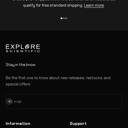
qualify for free standard shipping.
Learn more
.
Aller à l'élément 1
Aller à l'élément 2
Aller à l'élément 3
Aller à l'élément 4
Stay in the know
Be the first one to know about new releases, restocks, and
special offers
S'inscrire
E-mail
Information
Support