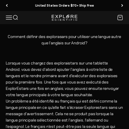
Passer au contenu
United States Orders $70+ Ship Free
Menu
Recherche
Panier
Explore Scientific
Comment définir des explorasars pour utiliser une langue autre
que l'anglais sur Android?
Lorsque vous chargez des exploraistars sur une tablette
Android, vous devez d'abord ajouter l'anglais à votre liste de
langues et le rendre primaire avant d'exécuter des exploraises
pour la première fois. Une fois que vous avez exécuté des
ExplorEstars une fois en anglais, vous pouvez ensuite renvoyer
votre langue principale à votre langue souhaitée.
Un problème a été identifié au français qui est défini comme la
langue principale en ce qu'elle fait s'écraser Explorestars sans un
message d'avertissement. Cela ne se produit pas lorsque la
langue principale sélectionnée est l'anglais, l'allemand ou
l'espagnol. Le français n'est peut-être pas la seule langue qui