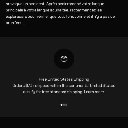
provoque un accident. Après avoir ramené votre langue
principale à votre langue souhaitée, recommencez les
explorasars pour vérifier que tout fonctionne et il n'y a pas de
problème.
Free United States Shipping
Orders $70+ shipped within the continental United States
qualify for free standard shipping.
Learn more
.
Aller à l'élément 1
Aller à l'élément 2
Aller à l'élément 3
Aller à l'élément 4