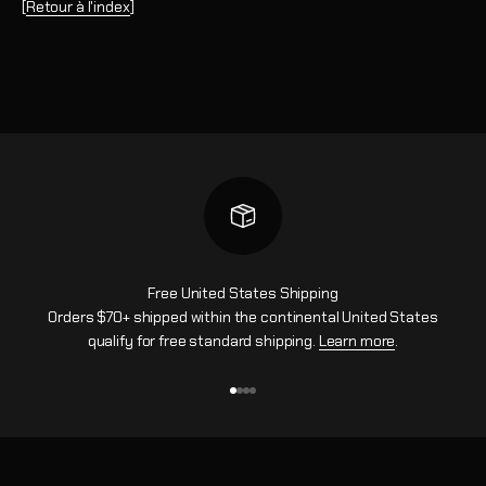
[
Retour à l'index
]
Free United States Shipping
Orders $70+ shipped within the continental United States
qualify for free standard shipping.
Learn more
.
Aller à l'élément 1
Aller à l'élément 2
Aller à l'élément 3
Aller à l'élément 4