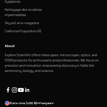
Eyepieces
Nettoyage des oculaires
imperméables
Sky est en e-magazine
California Proposition 65
About
Explore Scientific offers telescopes, microscopes, optics, and
STEM products for enthusiasts and professionals. We focus on
precision and innovation, empowering discovery in fields like
astronomy, biology, and science.
États-Unis (USD $)
Français