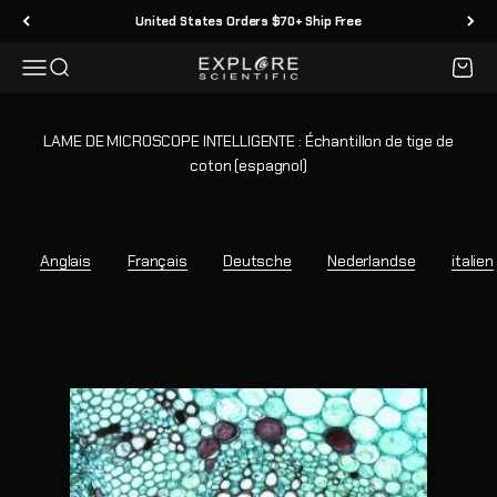
Passer au contenu
United States Orders $70+ Ship Free
Menu
Recherche
Panier
Explore Scientific
LAME DE MICROSCOPE INTELLIGENTE : Échantillon de tige de
coton (espagnol)
Anglais
Français
Deutsche
Nederlandse
italien