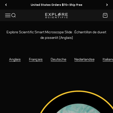
Passer au contenu
United States Orders $70+ Ship Free
Menu
Recherche
Panier
Explore Scientific
Explore Scientific Smart Microscope Slide : Échantillon de duvet
de pissenlit (Anglais)
Anglais
Français
Deutsche
Nederlandse
Italian