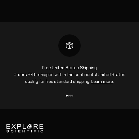
Free United States Shipping
Orders $70+ shipped within the continental United States
qualify for free standard shipping.
Learn more
.
Aller à l'élément 1
Aller à l'élément 2
Aller à l'élément 3
Aller à l'élément 4