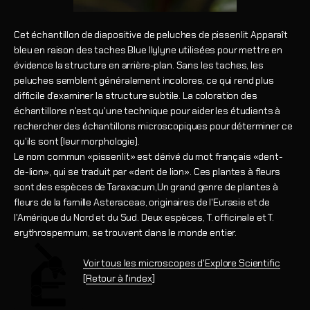
Cet échantillon de diapositive de peluches de pissenlit
Apparaît
bleu en raison des taches Blue Ilylyne utilisées pour mettre en
évidence la structure en arrière-plan. Sans les taches, les
peluches semblent généralement incolores, ce qui rend plus
difficile d'examiner la structure subtile. La coloration des
échantillons n'est qu'une technique pour aider les étudiants à
rechercher des échantillons microscopiques pour déterminer ce
qu'ils sont (leur morphologie).
Le nom commun «pissenlit» est dérivé du mot français «dent-
de-lion», qui se traduit par «dent de lion». Ces plantes à fleurs
sont des espèces de Taraxacum,
Un grand genre de plantes à
fleurs de la famille Asteraceae, originaires de l'Eurasie et de
l'Amérique du Nord et du Sud. Deux espèces, T. officinale et T.
erythrospermum, se trouvent dans le monde entier.
Voir tous les microscopes d'Explore Scientific
[
Retour à l'index
]