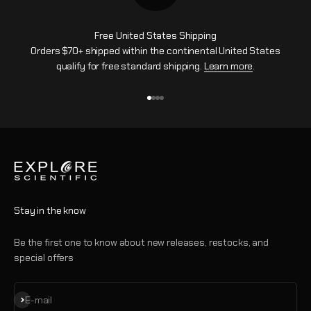
Free United States Shipping
Orders $70+ shipped within the continental United States
qualify for free standard shipping.
Learn more
.
Vai all'articolo 1
Vai all'articolo 2
Vai all'articolo 3
Vai all'articolo 4
Stay in the know
Be the first one to know about new releases, restocks, and
special offers
Iscriviti alla newsletter
E-mail