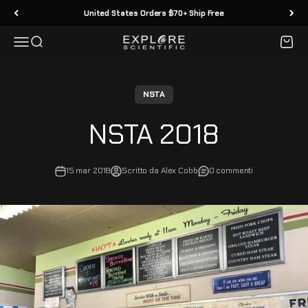
Vai al contenuto
United States Orders $70+ Ship Free
Menù
Cerca
Carrell
Explore Scientific
NSTA
NSTA 2018
15 mar 2018
Scritto da Alex Cobb
0 commenti