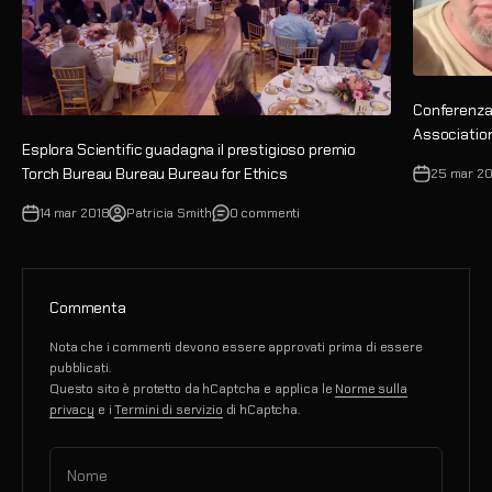
Conferenza 
Associatio
Esplora Scientific guadagna il prestigioso premio
Torch Bureau Bureau Bureau for Ethics
25 mar 2
14 mar 2018
Patricia Smith
0 commenti
Commenta
Nota che i commenti devono essere approvati prima di essere
pubblicati.
Questo sito è protetto da hCaptcha e applica le
Norme sulla
privacy
e i
Termini di servizio
di hCaptcha.
Nome