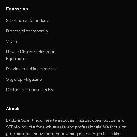
Education
2026 Lunar Calendars
Risorse di astronomia
Video
How to Choose Telescope
Eyepieces
Pulizia oculari impermeabili
Sky's Up Magazine
California Proposition 65
About
Explore Scientific offers telescopes, microscopes, optics, and
STEM products for enthusiasts and professionals. We focus on
precision and innovation, empowering discovery in fields like