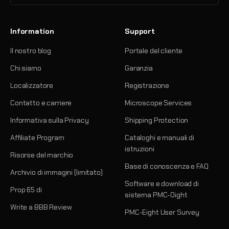
Information
Support
Il nostro blog
Portale del cliente
Chi siamo
Garanzia
Localizzatore
Registrazione
Contatto e carriere
Microscope Services
Informativa sulla Privacy
Shipping Protection
Affiliate Program
Cataloghi e manuali di
istruzioni
Risorse del marchio
Base di conoscenza e FAQ
Archivio di immagini (limitato)
Software e download di
Prop 65 di
sistema PMC-Oight
Write a BBB Review
PMC-Eight User Survey