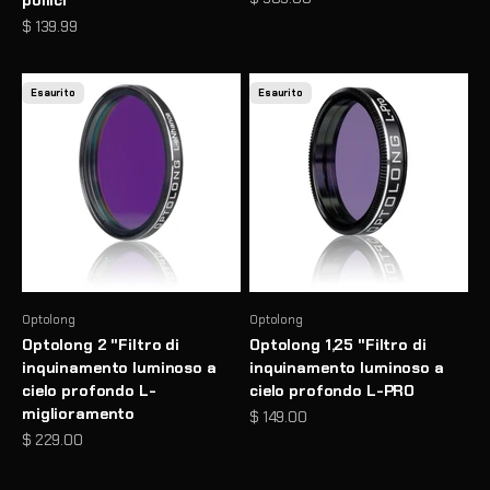
Prezzo scontato
$ 139.99
Esaurito
Esaurito
Optolong
Optolong
Optolong 2 "Filtro di
Optolong 1,25 "Filtro di
inquinamento luminoso a
inquinamento luminoso a
cielo profondo L-
cielo profondo L-PRO
miglioramento
Prezzo scontato
$ 149.00
Prezzo scontato
$ 229.00