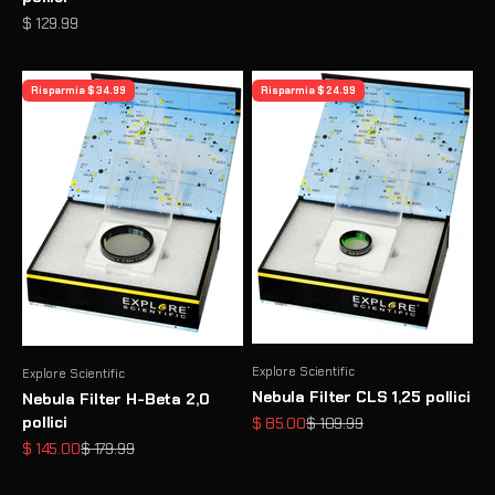
Prezzo scontato
$ 129.99
Risparmia $ 34.99
Risparmia $ 24.99
Explore Scientific
Explore Scientific
Nebula Filter CLS 1,25 pollici
Nebula Filter H-Beta 2,0
pollici
Prezzo scontato
Prezzo
$ 85.00
$ 109.99
Prezzo scontato
Prezzo
$ 145.00
$ 179.99