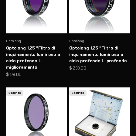
Optolong
Optolong
Optolong 1,25 "Filtro di
Optolong 1,25 "Filtro di
inquinamento luminoso a
inquinamento luminoso a
cielo profondo L-
cielo profondo L-profondo
miglioramento
Prezzo scontato
$ 239.00
Prezzo scontato
$ 179.00
Esaurito
Esaurito