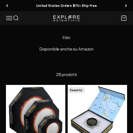
Vai al contenuto
United States Orders $70+ Ship Free
Menù
Cerca
Carrell
Explore Scientific
Disponibile anche su Amazon
28 prodotti
Esaurito