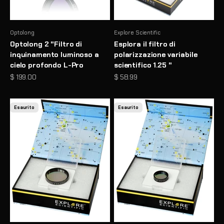
Optolong
Explore Scientific
Optolong 2 "Filtro di
Esplora il filtro di
inquinamento luminoso a
polarizzazione variabile
cielo profondo L-Pro
scientifico 1.25 "
Prezzo scontato
Prezzo scontato
$ 199.00
$ 58.99
Esaurito
Esaurito