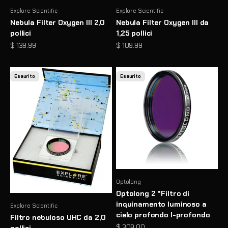
Explore Scientific
Explore Scientific
Nebula Filter Oxygen III 2,0
Nebula Filter Oxygen III da
pollici
1,25 pollici
Prezzo scontato
Prezzo scontato
$ 139.99
$ 109.99
Esaurito
Esaurito
Optolong
Optolong 2 "Filtro di
inquinamento luminoso a
Explore Scientific
cielo profondo l-profondo
Filtro nebuloso UHC da 2,0
Prezzo scontato
$ 309.00
pollici