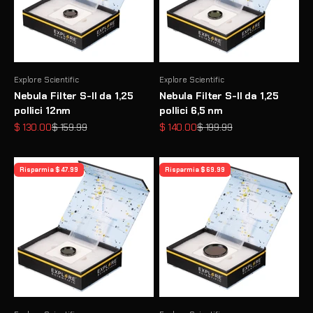
Explore Scientific
Explore Scientific
Nebula Filter S-II da 1,25
Nebula Filter S-II da 1,25
pollici 12nm
pollici 6,5 nm
Prezzo scontato
Prezzo
Prezzo scontato
Prezzo
$ 130.00
$ 159.99
$ 140.00
$ 199.99
Risparmia $ 47.99
Risparmia $ 69.99