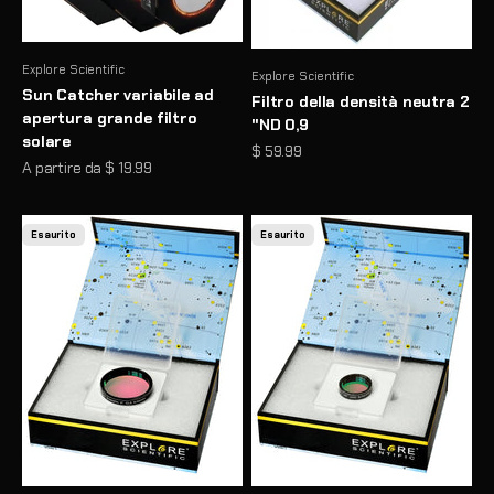
Explore Scientific
Explore Scientific
Sun Catcher variabile ad
Filtro della densità neutra 2
apertura grande filtro
"ND 0,9
solare
Prezzo scontato
$ 59.99
Prezzo scontato
A partire da $ 19.99
Esaurito
Esaurito