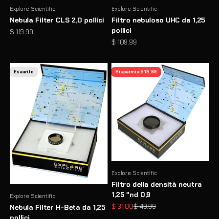
Explore Scientific
Explore Scientific
Nebula Filter CLS 2,0 pollici
Filtro nebuloso UHC da 1,25
pollici
Prezzo scontato
$ 119.99
Prezzo scontato
$ 109.99
Esaurito
Risparmia $ 18.99
Explore Scientific
Filtro della densità neutra
1,25 "nd 0,9
Explore Scientific
Prezzo scontato
Prezzo
$ 31.00
$ 49.99
Nebula Filter H-Beta da 1,25
pollici