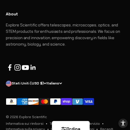
About
Explore Scientific offers telescopes, microscopes, optics, and
STEM products for enthusiasts and professionals. We focus on
precision and innovation, empowering discovery in fields like
astronomy, biology, and science.
Stati Uniti (USD $)
Italiano
© 2026 Explore Scientific
Informativa sui rimborsi
Termini e condizioni del servizio
Ordina
Informativa sulla privacy
Informativa sulle spedizioni
Recapiti