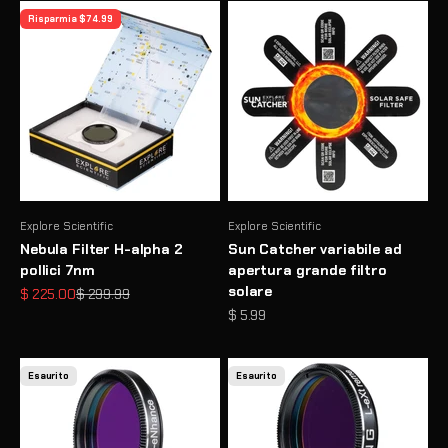
Risparmia $ 74.99
Explore Scientific
Explore Scientific
Nebula Filter H-alpha 2
Sun Catcher variabile ad
pollici 7nm
apertura grande filtro
solare
Prezzo scontato
Prezzo
$ 225.00
$ 299.99
Prezzo scontato
$ 5.99
Esaurito
Esaurito