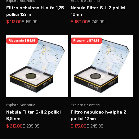
Explore Scientific
Explore Scientific
Filtro nebuloso H-alfa 1,25
Nebula Filter S-II 2 pollici
pollici 12nm
12nm
Prezzo scontato
Prezzo
Prezzo scontato
Prezzo
$ 112.00
$ 159.99
$ 180.00
$ 249.99
Risparmia $ 84.99
Risparmia $ 74.99
Explore Scientific
Explore Scientific
Nebula Filter S-II 2 pollici
Filtro nebuloso h-alpha 2
6,5 nm
pollici 12nm
Prezzo scontato
Prezzo
Prezzo scontato
Prezzo
$ 215.00
$ 299.99
$ 175.00
$ 249.99