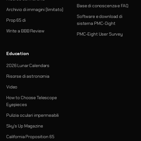
Base di conoscenza e FAQ
Archivio di immagini (limitato)
Software e download di
Prop 65 di
sistema PMC-Oight
Write a BBB Review
PMC-Eight User Survey
Education
2026 Lunar Calendars
Risorse di astronomia
Video
How to Choose Telescope
Eyepieces
Pulizia oculari impermeabili
Sky's Up Magazine
California Proposition 65