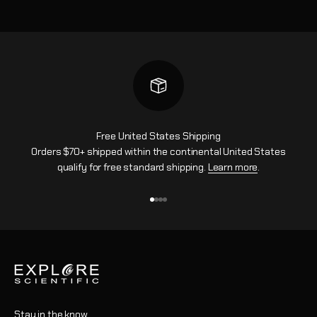
Free United States Shipping
Orders $70+ shipped within the continental United States
qualify for free standard shipping.
Learn more
.
Vai all'articolo 1
Vai all'articolo 2
Vai all'articolo 3
Vai all'articolo 4
Stay in the know