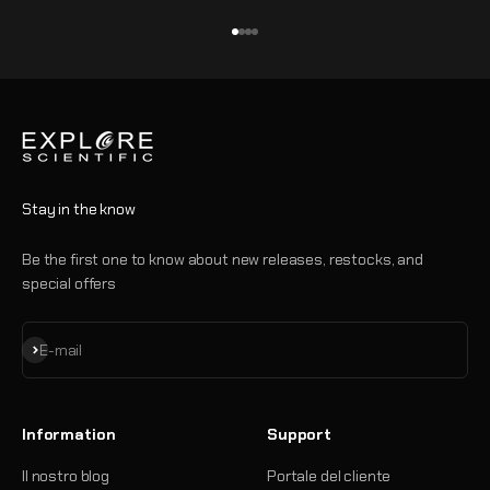
Vai all'articolo 1
Vai all'articolo 2
Vai all'articolo 3
Vai all'articolo 4
Stay in the know
Be the first one to know about new releases, restocks, and
special offers
Iscriviti alla newsletter
E-mail
Information
Support
Il nostro blog
Portale del cliente