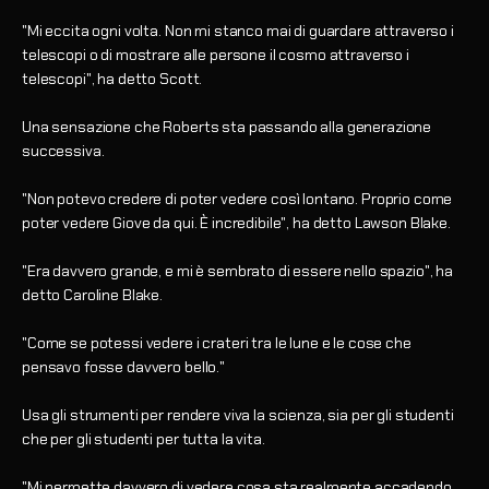
"Mi eccita ogni volta. Non mi stanco mai di guardare attraverso i
telescopi o di mostrare alle persone il cosmo attraverso i
telescopi", ha detto Scott.
Una sensazione che Roberts sta passando alla generazione
successiva.
"Non potevo credere di poter vedere così lontano. Proprio come
poter vedere Giove da qui. È incredibile", ha detto Lawson Blake.
"Era davvero grande, e mi è sembrato di essere nello spazio", ha
detto Caroline Blake.
"Come se potessi vedere i crateri tra le lune e le cose che
pensavo fosse davvero bello."
Usa gli strumenti per rendere viva la scienza, sia per gli studenti
che per gli studenti per tutta la vita.
"Mi permette davvero di vedere cosa sta realmente accadendo