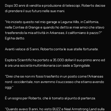
Dopo 30 anni di vendita e produzione di telescopi, Roberts decise
di prendere il suo futuro nelle sue mani.
"Ho iniziato questo nel mio garage a Laguna Hills, in California,
nella Contea di Orange e quando ho detto ai miei amici che stavo
trasferendo la mia attività in Arkansas, il californiano è pazzo?"
Egli ha detto.
Avanti veloce di 5 anni, Roberts conta le sue stelle fortunate.
Esplora Scientific ha portato a 35.000 dollari il suo primo anno ed
è ora una società multimilionaria con sede a Springdale.
"Direi che se non mi fossi trasferito in un posto come l'Arkansas
nord -occidentale, non avremmo il successo che stiamo avendo
oggi."
È un sogno per Roberts, che è tornato al punto di partenza.
"Quando avevo 9 anni, ho visto BUZZ e Neal Armstrong Land sulla