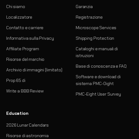
Chi siamo
Garanzia
Localizzatore
Registrazione
Contatto e carriere
Microscope Services
Informativa sulla Privacy
Shipping Protection
Affiliate Program
Cataloghi e manuali di
istruzioni
Risorse del marchio
Base di conoscenza e FAQ
Archivio di immagini (limitato)
Software e download di
Prop 65 di
sistema PMC-Oight
Write a BBB Review
PMC-Eight User Survey
Education
2026 Lunar Calendars
Risorse di astronomia