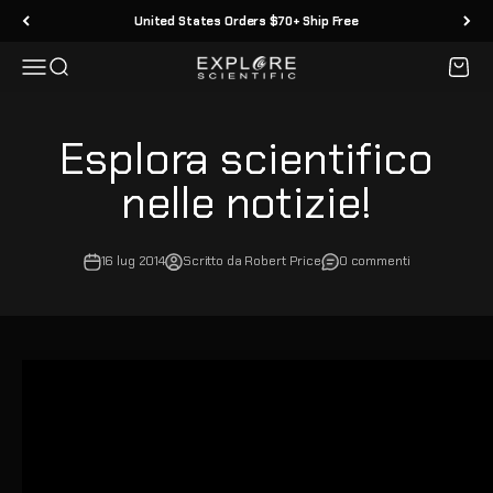
Vai al contenuto
United States Orders $70+ Ship Free
Menù
Cerca
Carrell
Explore Scientific
Esplora scientifico
nelle notizie!
16 lug 2014
Scritto da Robert Price
0 commenti