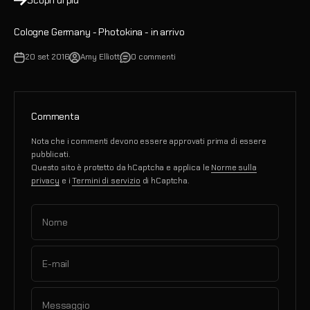
Scopri di più
Cologne Germany - Photokina - in arrivo
20 set 2016
Amy Elliott
0 commenti
Commenta
Nota che i commenti devono essere approvati prima di essere
pubblicati.
Questo sito è protetto da hCaptcha e applica le
Norme sulla
privacy
e i
Termini di servizio
di hCaptcha.
Nome
E-mail
Messaggio