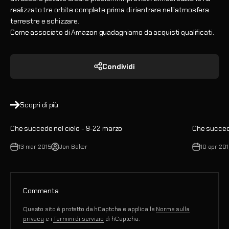
realizzato tre orbite complete prima di rientrare nell'atmosfera
terrestre e schizzare.
Come associato di Amazon guadagniamo da acquisti qualificati.
Condividi
Scopri di più
Che succede nel cielo - 9-22 marzo
Che succede
13 mar 2015
Jon Baker
10 apr 20
Commenta
Questo sito è protetto da hCaptcha e applica le
Norme sulla
privacy
e i
Termini di servizio
di hCaptcha.