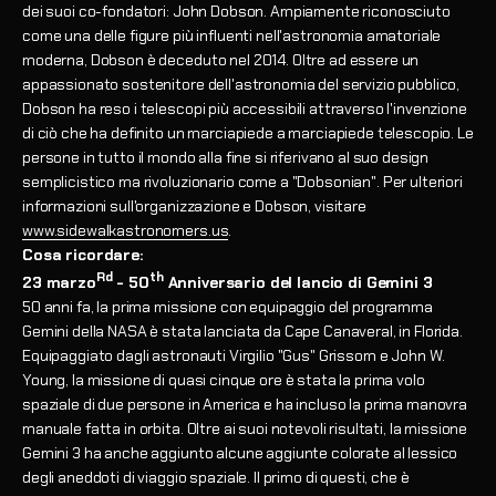
dei suoi co-fondatori: John Dobson. Ampiamente riconosciuto
come una delle figure più influenti nell'astronomia amatoriale
moderna, Dobson è deceduto nel 2014. Oltre ad essere un
appassionato sostenitore dell'astronomia del servizio pubblico,
Dobson ha reso i telescopi più accessibili attraverso l'invenzione
di ciò che ha definito un marciapiede a marciapiede telescopio. Le
persone in tutto il mondo alla fine si riferivano al suo design
semplicistico ma rivoluzionario come a "Dobsonian". Per ulteriori
informazioni sull'organizzazione e Dobson, visitare
www.sidewalkastronomers.us
.
Cosa ricordare:
Rd
th
23 marzo
- 50
Anniversario del lancio di Gemini 3
50 anni fa, la prima missione con equipaggio del programma
Gemini della NASA è stata lanciata da Cape Canaveral, in Florida.
Equipaggiato dagli astronauti Virgilio "Gus" Grissom e John W.
Young, la missione di quasi cinque ore è stata la prima volo
spaziale di due persone in America e ha incluso la prima manovra
manuale fatta in orbita. Oltre ai suoi notevoli risultati, la missione
Gemini 3 ha anche aggiunto alcune aggiunte colorate al lessico
degli aneddoti di viaggio spaziale. Il primo di questi, che è