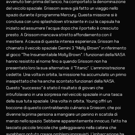
avvenuto ben prima del lancio, ha comportato la denominazione
del veicolo spaziale. Grissom aveva già fatto un viaggio nello
spazio durante il programma Mercury. Questa missione si è
conclusa con uno splashdown straziante in cui la capsula ha
iniziato ad assumere l'acqua dopo che il portello è cresciuto
presto. A Grissom mancava stretto affondamento con il
mestiere. A causa di questa intensa esperienza, Grissom ha
chiamato il veicolo spaziale Gemini 3 "Molly Brown" in riferimento
al gioco "The Insumentabile Molly Brown". I funzionari della NASA
hanno resistito al nome fino a quando Grissom non ha
presentato loro la sua alternativa: il "Titanic". L'amministrazione
cedette. Una volta in orbita, la missione ha accumulato un primo
inaspettato che ha anche scontato funzionari della NASA.
Questo "successo" è stato il risultato di giovani che
intrufolavano in una sorpresa nel veicolo spaziale in una tasca
della sua tuta spaziale. Una volta in orbita, Young offrì un
boccone di questo contrabbando culinario a Grissom, che poi
divenne la prima persona a mangiare un panino in scatola di
manzo nello spazio. Sebbene apparentemente innocuo, l'atto ha
lasciato piccole briciole che galleggiavano nella cabina che
avrebbero potuto creare problemi imprevisti. L'imbarcazione ha