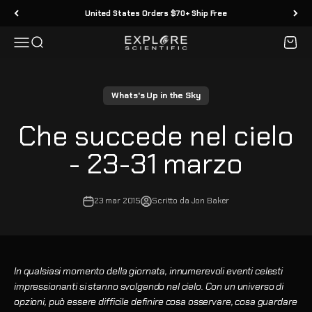
Vai al contenuto
United States Orders $70+ Ship Free
Menù
Cerca
Carrell
Explore Scientific
Whats's Up in the Sky
Che succede nel cielo
- 23-31 marzo
23 mar 2015
Scritto da Jon Baker
In qualsiasi momento della giornata, innumerevoli eventi celesti
impressionanti si stanno svolgendo nel cielo. Con un universo di
opzioni, può essere difficile definire cosa osservare, cosa guardare