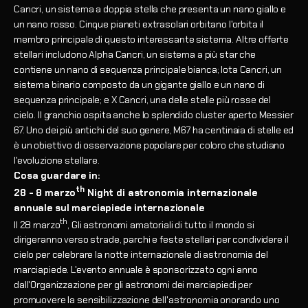
Cancri, un sistema a doppia stella che presenta un nano giallo e
un nano rosso. Cinque pianeti extrasolari orbitano l'orbita il
membro principale di questo interessante sistema. Altre offerte
stellari includono Alpha Cancri, un sistema a più star che
contiene un nano di sequenza principale bianca; Iota Cancri, un
sistema binario composto da un gigante giallo e un nano di
sequenza principale; e X Cancri, una delle stelle più rosse del
cielo. Il granchio ospita anche lo splendido cluster aperto Messier
67. Uno dei più antichi del suo genere, M67 ha centinaia di stelle ed
è un obiettivo di osservazione popolare per coloro che studiano
l'evoluzione stellare.
Cosa guardare in:
th
28 - 8 marzo
Night di astronomia internazionale
annuale sul marciapiede internazionale
th
Il 28 marzo
, Gli astronomi amatoriali di tutto il mondo si
dirigeranno verso strade, parchi e feste stellari per condividere il
cielo per celebrare la notte internazionale di astronomia del
marciapiede. L'evento annuale è sponsorizzato ogni anno
dall'Organizzazione per gli astronomi dei marciapiedi per
promuovere la sensibilizzazione dell'astronomia onorando uno