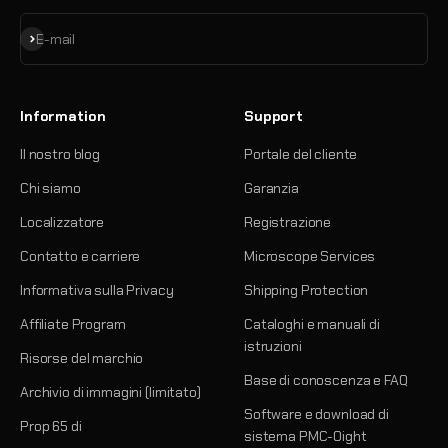
Iscriviti alla newsletter
E-mail
Information
Support
Il nostro blog
Portale del cliente
Chi siamo
Garanzia
Localizzatore
Registrazione
Contatto e carriere
Microscope Services
Informativa sulla Privacy
Shipping Protection
Affiliate Program
Cataloghi e manuali di
istruzioni
Risorse del marchio
Base di conoscenza e FAQ
Archivio di immagini (limitato)
Software e download di
Prop 65 di
sistema PMC-Oight