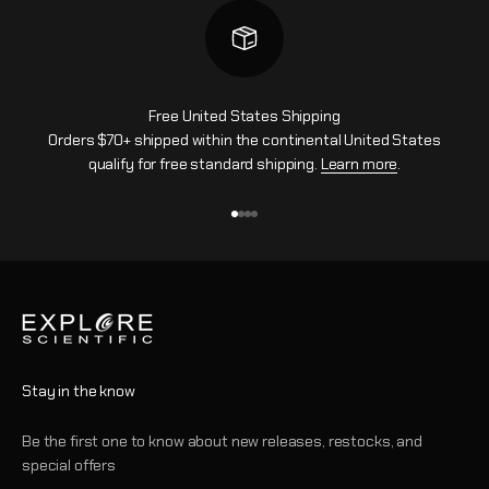
Free United States Shipping
Orders $70+ shipped within the continental United States
qualify for free standard shipping.
Learn more
.
Vai all'articolo 1
Vai all'articolo 2
Vai all'articolo 3
Vai all'articolo 4
Stay in the know
Be the first one to know about new releases, restocks, and
special offers