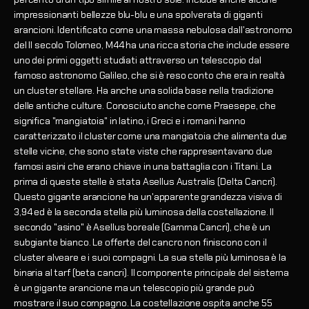
impressionanti bellezze blu-blu e una spolverata di giganti
arancioni. Identificato come una massa nebulosa dall'astronomo
del II secolo Tolomeo, M44 ha una ricca storia che include essere
uno dei primi oggetti studiati attraverso un telescopio dal
famoso astronomo Galileo, che si è reso conto che era in realtà
un cluster stellare. Ha anche una solida base nella tradizione
delle antiche culture. Conosciuto anche come Praesepe, che
significa "mangiatoia" in latino, i Greci e i romani hanno
caratterizzato il cluster come una mangiatoia che alimenta due
stelle vicine, che sono state viste che rappresentavano due
famosi asini che erano chiave in una battaglia con i Titani. La
prima di queste stelle è stata Asellus Australis (Delta Cancri).
Questo gigante arancione ha un'apparente grandezza visiva di
3,94 ed è la seconda stella più luminosa della costellazione. Il
secondo "asino" è Asellus boreale (Gamma Cancri), che è un
subgiante bianco. Le offerte del cancro non finiscono con il
cluster alveare e i suoi compagni. La sua stella più luminosa è la
binaria al tarf (beta cancri). Il componente principale del sistema
è un gigante arancione ma un telescopio più grande può
mostrare il suo compagno. La costellazione ospita anche 55