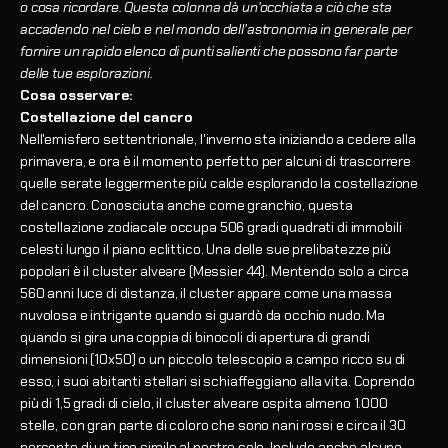
o cosa ricordare. Questa colonna dà un'occhiata a ciò che sta
accadendo nel cielo e nel mondo dell'astronomia in generale per
fornire un rapido elenco di punti salienti che possono far parte
delle tue esplorazioni.
Cosa osservare:
Costellazione del cancro
Nell'emisfero settentrionale, l'inverno sta iniziando a cedere alla
primavera, e ora è il momento perfetto per alcuni di trascorrere
quelle serate leggermente più calde esplorando la costellazione
del cancro. Conosciuta anche come granchio, questa
costellazione zodiacale occupa 506 gradi quadrati di immobili
celesti lungo il piano eclittico. Una delle sue prelibatezze più
popolari è il cluster alveare (Messier 44). Mentendo solo a circa
560 anni luce di distanza, il cluster appare come una massa
nuvolosa e intrigante quando si guardò da occhio nudo. Ma
quando si gira una coppia di binocoli di apertura di grandi
dimensioni (10x50) o un piccolo telescopio a campo ricco su di
esso, i suoi abitanti stellari si schiaffeggiano alla vita. Coprendo
più di 1,5 gradi di cielo, il cluster alveare ospita almeno 1.000
stelle, con gran parte di coloro che sono nani rossi e circa il 30
percento di un tipo simile al nostro sole. Include anche alcune