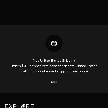
Free United States Shipping
Orders $70+ shipped within the continental United States
qualify for free standard shipping.
Learn more
.
Vai all'articolo 1
Vai all'articolo 2
Vai all'articolo 3
Vai all'articolo 4