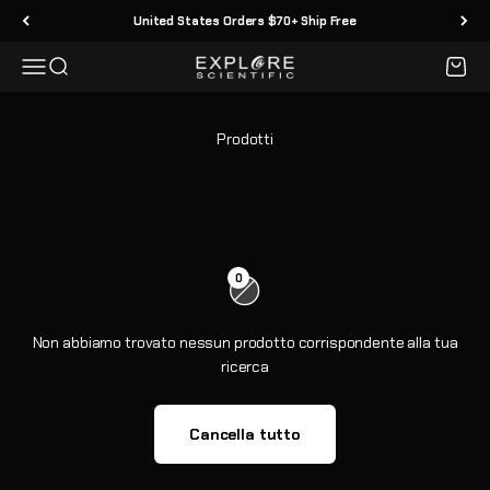
Vai al contenuto
United States Orders $70+ Ship Free
Menù
Cerca
Carrell
Explore Scientific
0
Non abbiamo trovato nessun prodotto corrispondente alla tua
ricerca
Cancella tutto