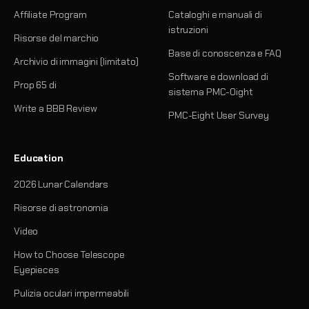
Affiliate Program
Cataloghi e manuali di
istruzioni
Risorse del marchio
Base di conoscenza e FAQ
Archivio di immagini (limitato)
Software e download di
Prop 65 di
sistema PMC-Oight
Write a BBB Review
PMC-Eight User Survey
Education
2026 Lunar Calendars
Risorse di astronomia
Video
How to Choose Telescope
Eyepieces
Pulizia oculari impermeabili