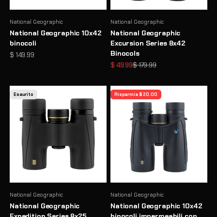
National Geographic
National Geographic
National Geographic 10x42
National Geographic
binocoli
Excursion Series 8x42
Binocols
Prezzo scontato
$ 149.99
Prezzo scontato
Prezzo
$ 49.99
$ 179.99
Esaurito
Risparmia $ 20.00
National Geographic
National Geographic
National Geographic
National Geographic 10x42
Expedition Series 8x25
binocoli impermeabili con