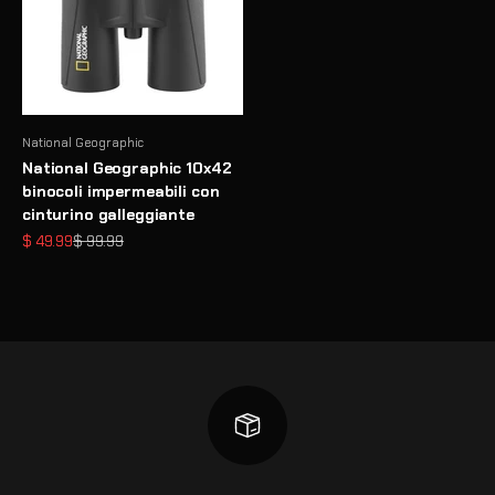
National Geographic
National Geographic 10x42
binocoli impermeabili con
cinturino galleggiante
Prezzo scontato
Prezzo
$ 49.99
$ 99.99