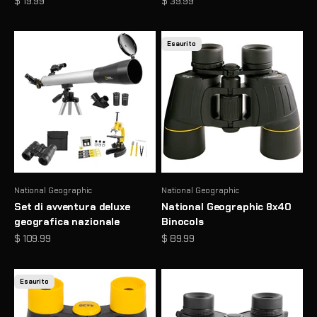
Prezzo scontato
Prezzo scontato
$ 19.99
$ 39.99
Esaurito
National Geographic
National Geographic
Set di avventura deluxe
National Geographic 8x40
geografica nazionale
Binocols
Prezzo scontato
Prezzo scontato
$ 109.99
$ 89.99
Esaurito