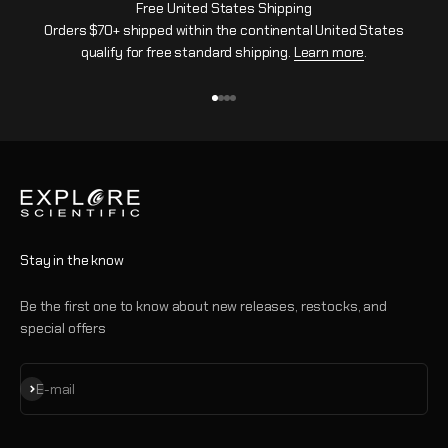
Free United States Shipping
Orders $70+ shipped within the continental United States
qualify for free standard shipping.
Learn more
.
Vai all'articolo 1
Vai all'articolo 2
Vai all'articolo 3
Vai all'articolo 4
Stay in the know
Be the first one to know about new releases, restocks, and
special offers
Iscriviti alla newsletter
E-mail