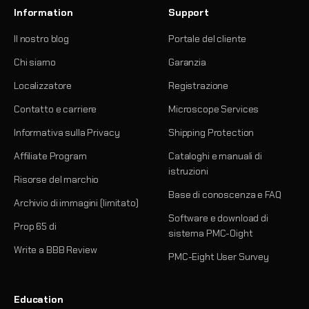
Information
Support
Il nostro blog
Portale del cliente
Chi siamo
Garanzia
Localizzatore
Registrazione
Contatto e carriere
Microscope Services
Informativa sulla Privacy
Shipping Protection
Affiliate Program
Cataloghi e manuali di
istruzioni
Risorse del marchio
Base di conoscenza e FAQ
Archivio di immagini (limitato)
Software e download di
Prop 65 di
sistema PMC-Oight
Write a BBB Review
PMC-Eight User Survey
Education