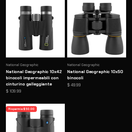
National Geographic
National Geographic
National Geographic 10x42
National Geographic 10x50
binocoli impermeabili con
binocoli
cinturino galleggiante
Prezzo scontato
$ 49.99
Prezzo scontato
$ 109.99
Risparmia $ 50.00