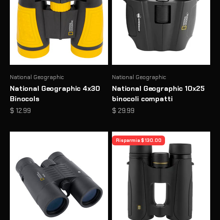
National Geographic
National Geographic
National Geographic 4x30
National Geographic 10x25
Binocols
binocoli compatti
Prezzo scontato
Prezzo scontato
$ 12.99
$ 29.99
Risparmia $ 130.00