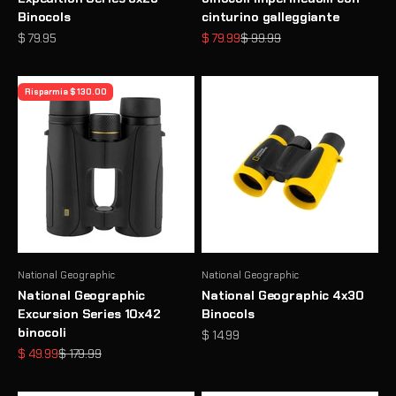
Binocols
cinturino galleggiante
Prezzo scontato
Prezzo scontato
Prezzo
$ 79.95
$ 79.99
$ 99.99
Risparmia $ 130.00
National Geographic
National Geographic
National Geographic
National Geographic 4x30
Excursion Series 10x42
Binocols
binocoli
Prezzo scontato
$ 14.99
Prezzo scontato
Prezzo
$ 49.99
$ 179.99