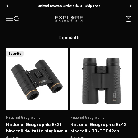
Vai al contenuto
United States Orders $70+ Ship Free
Menù
Cerca
Carrell
Explore Scientific
15 prodotti
Esaurito
National Geographic
National Geographic
National Geographic 8x21
National Geographic 8x42
binocoli del tetto pieghevole
binocoli - 80-00842cp