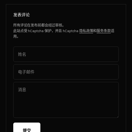
发表评论
所有评论在发布前都会经过审核。
此站点受 hCaptcha 保护，并且 hCaptcha
隐私政策
和
服务条款
适
用。
姓名
电子邮件
消息
提交