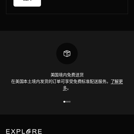
美国境内免费送货
在美国本土境内发货的订单可享受免费标准配送服务。
了解更
多
。
前往第 1 项
前往第 2 项
前往第 3 项
前往第 4 项