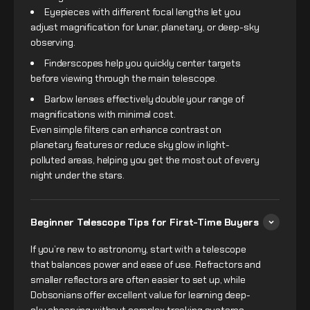
Eyepieces with different focal lengths let you
adjust magnification for lunar, planetary, or deep-sky
observing.
Finderscopes help you quickly center targets
before viewing through the main telescope.
Barlow lenses effectively double your range of
magnifications with minimal cost.
Even simple filters can enhance contrast on
planetary features or reduce sky glow in light-
polluted areas, helping you get the most out of every
night under the stars.
Beginner Telescope Tips for First-Time Buyers
If you’re new to astronomy, start with a telescope
that balances power and ease of use. Refractors and
smaller reflectors are often easier to set up, while
Dobsonians offer excellent value for learning deep-