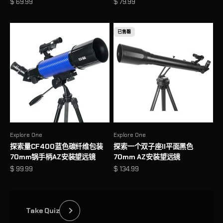
促销价格
促销价格
$ 69.99
$ 79.99
已售罄
Explore One
Explore One
探索量CF400蓝色碳纤维包装
探索一个双子座II平面黑色
70mm锅手柄AZ安装望远镜
70mm AZ安装望远镜
Need Help Choosing a Telescope?
促销价格
促销价格
$ 99.99
$ 134.99
Answer a few quick questions and get personalized
recommendations
Take Quiz