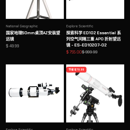
National Geographic
Explore Scientific
国家地理50mm桌顶AZ安装望
探索科学 ED102 Essential 系
远镜
列空气间隔三重 APO 折射望远
镜 - ES-ED10207-02
促销价格
$ 49.99
促销价格
原价
$ 755.00
$ 999.99
节省 $ 79.99
Explore Scientific
Explore Scientific