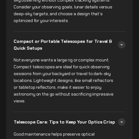
sky observing without complex tracking systems.
Consider your observing goals, lunar details versus
deep-sky targets, and choose a design that’s
optimized for your interests.
Compact or Portable Telescopes for Travel &
Quick Setups
Not everyone wants a large rig or complex mount.
Compact telescopes are ideal for quick observing
sessions from your backyard or travel to dark-sky
locations. Lightweight designs, like small refractors
or tabletop reflectors, make it easier to enjoy
astronomy on the go without sacrificing impressive
views.
Telescope Care: Tips to Keep Your Optics Crisp
Good maintenance helps preserve optical