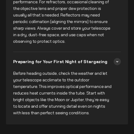
performance. For refractors, occasional cleaning of
the objective lens and proper dew protection is
usually all that’s needed. Reflectors may need
periodic collimation (aligning the mirrors) to ensure
sharp views. Always cover and store your telescope
in a dry, dust-free space, and use caps when not
observing to protect optics.
Preparing for Your First Night of Stargazing
Before heading outside, check the weather and let
your telescope acclimate to the outdoor
temperature. This improves optical performance and
reduces heat currents inside the tube. Start with
bright objects like the Moon or Jupiter, they’re easy
to locate and offer stunning detail even on nights
with less than perfect seeing conditions.