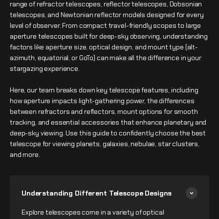
range of refractor telescopes, reflector telescopes, Dobsonian
telescopes, and Newtonian reflector models designed for every
level of observer. From compact travel-friendly scopes to large
aperture telescopes built for deep-sky observing, understanding
factors like aperture size, optical design, and mount type (alt-
azimuth, equatorial, or GoTo) can make all the difference in your
stargazing experience.
Here, our team breaks down key telescope features, including
how aperture impacts light-gathering power, the differences
between refractors and reflectors, mount options for smooth
tracking, and essential accessories that enhance planetary and
deep-sky viewing. Use this guide to confidently choose the best
telescope for viewing planets, galaxies, nebulae, star clusters,
and more.
Understanding Different Telescope Designs
Explore telescopes come in a variety of optical