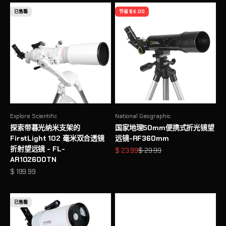
已售罄
节省 $ 6.00
Explore Scientific
National Geographic
探索带暮光纳米支架的
国家地理50mm便携式折光镜望
FirstLight 102 毫米双合透镜
远镜-RF360mm
折射望远镜 - FL-
促销价格
原价
$ 23.99
$ 29.99
AR102600TN
促销价格
$ 199.99
已售罄