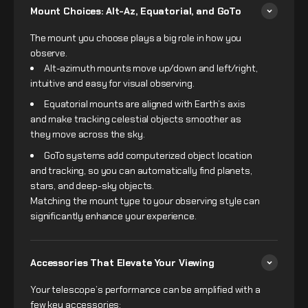
Mount Choices: Alt-Az, Equatorial, and GoTo
The mount you choose plays a big role in how you
observe.
Alt-azimuth mounts move up/down and left/right,
intuitive and easy for visual observing.
Equatorial mounts are aligned with Earth’s axis
and make tracking celestial objects smoother as
they move across the sky.
GoTo systems add computerized object location
and tracking, so you can automatically find planets,
stars, and deep-sky objects.
Matching the mount type to your observing style can
significantly enhance your experience.
Accessories That Elevate Your Viewing
Your telescope’s performance can be amplified with a
few key accessories: