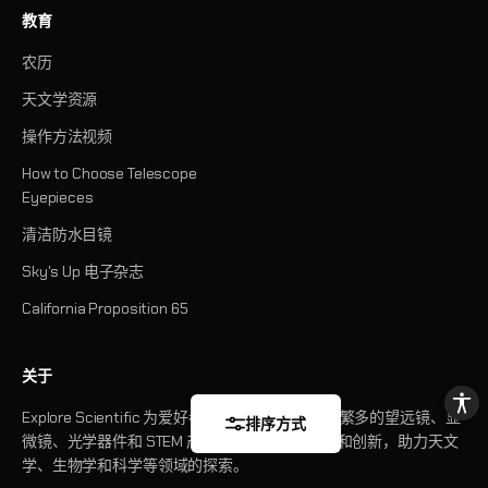
教育
农历
天文学资源
操作方法视频
How to Choose Telescope
Eyepieces
清洁防水目镜
Sky's Up 电子杂志
California Proposition 65
关于
Explore Scientific 为爱好者和专业人士提供种类繁多的望远镜、显
排序方式
微镜、光学器件和 STEM 产品。我们专注于精准和创新，助力天文
学、生物学和科学等领域的探索。