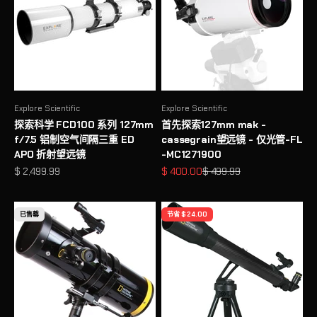
Explore Scientific
Explore Scientific
探索科学 FCD100 系列 127mm
首先探索127mm mak -
f/7.5 铝制空气间隔三重 ED
cassegrain望远镜 - 仅光管-FL
APO 折射望远镜
-MC1271900
促销价格
促销价格
原价
$ 2,499.99
$ 400.00
$ 499.99
已售罄
节省 $ 24.00