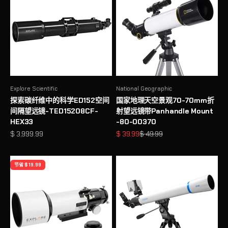
Explore Scientific
National Geographic
探索碳纤维中的科学ED152空间
国家地理天空景观70-70mm折
间隔望远镜-TED15208CF-
射望远镜带Panhandle Mount
HEX33
-80-00370
促销价格
促销价格
原价
$ 3,999.99
$ 39.99
$ 49.99
节省 $ 19.99