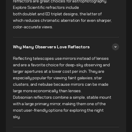
refractors are great choices for astrophotography.
Explore Scientific refractors include
both doublet and ED triplet designs, the latter of
which reduces chromatic aberration for even sharper,
color-accurate views.
Why Many Observers Love Reflectors
Reflecting telescopes use mirrors instead of lenses
and are a favorite choice for deep-sky observing and
larger apertures at a lower cost per inch. They are
especially popular for viewing faint galaxies, star
clusters, and nebulae because mirrors can be made
large more economically than lenses.
Dobsonian reflectors combine a simple, stable mount
with a large primary mirror, making them one of the
most user-friendly options for exploring the night
sky.