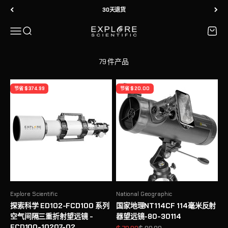
探索科学提供广泛的望远镜，
包含
探索科学的AR Doublet望远镜，
跳转到内容
30天退货
探索科学ED空间的三胞胎望远镜，探索科学的桁架管DOBSONIAN
反射望远镜，探索首先望远镜望远镜和坐骑，探索一个望远镜，国
菜单
搜索
购物车
Explore Scientific
家地理望远镜和发现望远镜。
也可以在亚马逊上使用
79 件产品
节省 $ 374.99
节省 $ 20.00
Explore Scientific
National Geographic
探索科学 ED102-FCD100 系列
国家地理NT114CF 114毫米反射
空气间隔三重折射望远镜 -
器望远镜-80-30114
FCD100-10207-02