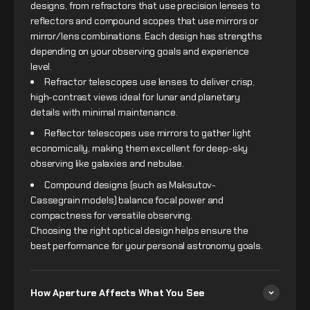
designs, from refractors that use precision lenses to
reflectors and compound scopes that use mirrors or
mirror/lens combinations. Each design has strengths
depending on your observing goals and experience
level.
Refractor telescopes use lenses to deliver crisp,
high-contrast views ideal for lunar and planetary
details with minimal maintenance.
Reflector telescopes use mirrors to gather light
economically, making them excellent for deep-sky
observing like galaxies and nebulae.
Compound designs (such as Maksutov-
Cassegrain models) balance focal power and
compactness for versatile observing.
Choosing the right optical design helps ensure the
best performance for your personal astronomy goals.
How Aperture Affects What You See