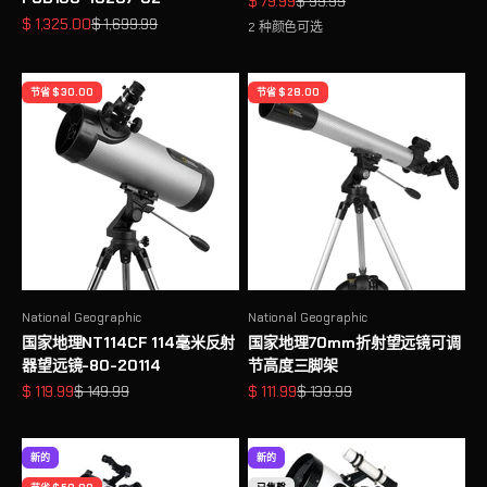
促销价格
原价
$ 79.99
$ 99.99
促销价格
原价
$ 1,325.00
$ 1,699.99
2 种颜色可选
节省 $ 30.00
节省 $ 28.00
National Geographic
National Geographic
国家地理NT114CF 114毫米反射
国家地理70mm折射望远镜可调
器望远镜-80-20114
节高度三脚架
促销价格
原价
促销价格
原价
$ 119.99
$ 149.99
$ 111.99
$ 139.99
新的
新的