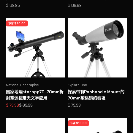
促销价格
促销价格
$ 89.95
$ 89.99
节省 $ 20.00
National Geographic
Explore One
国家地理starapp70-70mm折
探索带有Panhandle Mount的
射望远镜带天文学应用
70mm望远镜的泰坦
促销价格
原价
促销价格
$ 79.99
$ 99.99
$ 79.99
节省 $ 10.00