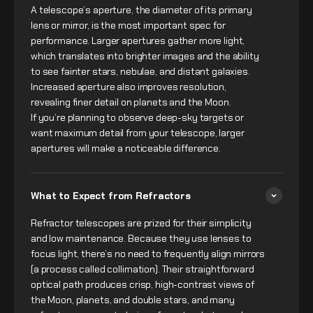
A telescope’s aperture, the diameter of its primary
lens or mirror, is the most important spec for
performance. Larger apertures gather more light,
which translates into brighter images and the ability
to see fainter stars, nebulae, and distant galaxies.
Increased aperture also improves resolution,
revealing finer detail on planets and the Moon.
If you’re planning to observe deep-sky targets or
want maximum detail from your telescope, larger
apertures will make a noticeable difference.
What to Expect from Refractors
Refractor telescopes are prized for their simplicity
and low maintenance. Because they use lenses to
focus light, there’s no need to frequently align mirrors
(a process called collimation). Their straightforward
optical path produces crisp, high-contrast views of
the Moon, planets, and double stars, and many