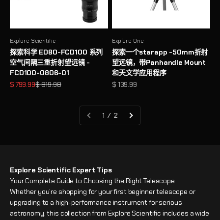
Explore Scientific
Explore One
探索科学 ED80-FCD100 系列
探索一个starapp -50mm折射
空气间隔三重折射望远镜 -
望远镜，带Panhandle Mount
FCD100-0806-01
和天文学应用程序
促销价格
原价
促销价格
$ 799.99
$ 819.98
$ 139.99
1 / 2
Explore Scientific Expert Tips
Your Complete Guide to Choosing the Right Telescope
Whether you’re shopping for your first beginner telescope or
upgrading to a high-performance instrument for serious
astronomy, this collection from Explore Scientific includes a wide