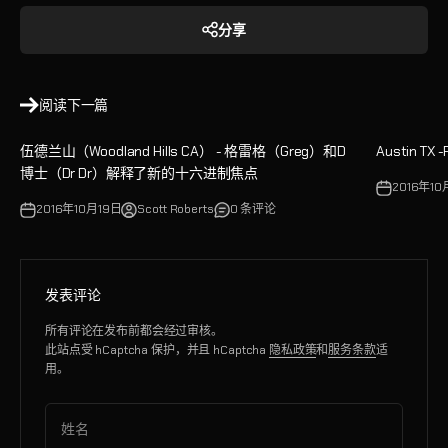
分享
阅读下一篇
伍德兰山（Woodland Hills CA） - 格雷格（Greg）和D
Austin TX
博士（Dr Dr）解释了新的十六进制焦点
2016年10
2016年10月19日
Scott Roberts
0 条评论
发表评论
所有评论在发布前都会经过审核。
此站点受 hCaptcha 保护，并且 hCaptcha
隐私政策
和
服务条款
适
用。
姓名