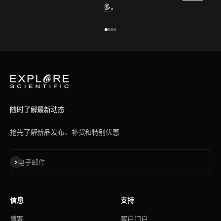
多
。
前往第 1 项
前往第 2 项
前往第 3 项
前往第 4 项
随时了解最新动态
抢先了解新品发布、补货和特别优惠
订阅
电子邮件
信息
支持
博客
客户门户