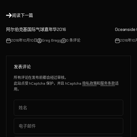
阅读下一篇
阿尔伯克基国际气球嘉年华2016
Oceanside
2016年10月10日
Greg Bragg
0 条评论
2016年10
发表评论
所有评论在发布前都会经过审核。
此站点受 hCaptcha 保护，并且 hCaptcha
隐私政策
和
服务条款
适
用。
姓名
电子邮件