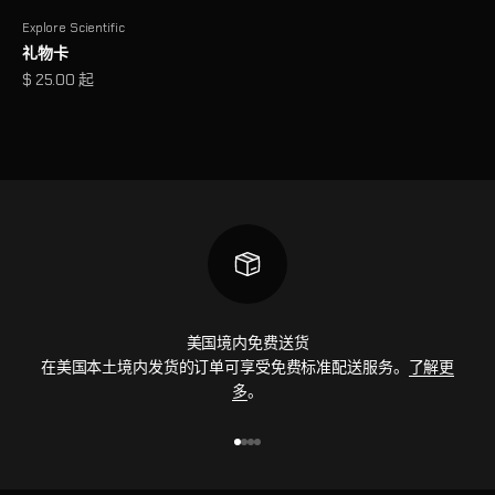
Explore Scientific
礼物卡
促销价格
$ 25.00 起
美国境内免费送货
在美国本土境内发货的订单可享受免费标准配送服务。
了解更
多
。
前往第 1 项
前往第 2 项
前往第 3 项
前往第 4 项