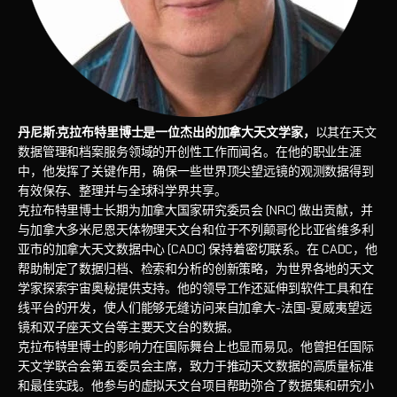
丹尼斯·克拉布特里博士是一位杰出的加拿大天文学家，
以其在天文
数据管理和档案服务领域的开创性工作而闻名。在他的职业生涯
中，他发挥了关键作用，确保一些世界顶尖望远镜的观测数据得到
有效保存、整理并与全球科学界共享。
克拉布特里博士长期为加拿大国家研究委员会 (NRC) 做出贡献，并
与加拿大多米尼恩天体物理天文台和位于不列颠哥伦比亚省维多利
亚市的加拿大天文数据中心 (CADC) 保持着密切联系。在 CADC，他
帮助制定了数据归档、检索和分析的创新策略，为世界各地的天文
学家探索宇宙奥秘提供支持。他的领导工作还延伸到软件工具和在
线平台的开发，使人们能够无缝访问来自加拿大-法国-夏威夷望远
镜和双子座天文台等主要天文台的数据。
克拉布特里博士的影响力在国际舞台上也显而易见。他曾担任国际
天文学联合会第五委员会主席，致力于推动天文数据的高质量标准
和最佳实践。他参与的虚拟天文台项目帮助弥合了数据集和研究小