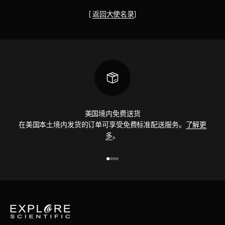
[
返回大使名录
]
美国境内免费送货
在美国本土境内发货的订单可享受免费标准配送服务。
了解更
多
。
前往第 1 项
前往第 2 项
前往第 3 项
前往第 4 项