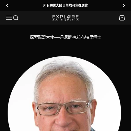
跳转到内容
所有美国大陆订单均可免费送货
菜单
搜索
购物车
Explore Scientific
探索联盟大使——丹尼斯·克拉布特里博士