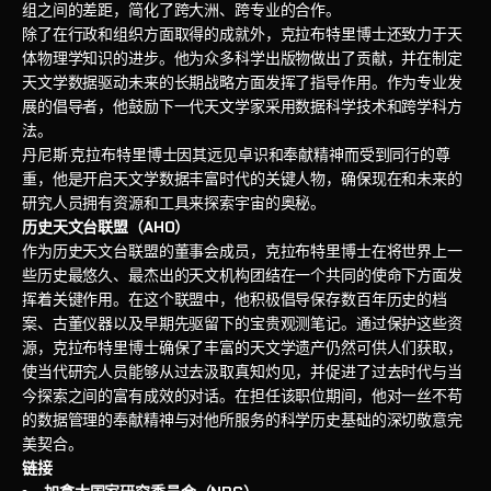
组之间的差距，简化了跨大洲、跨专业的合作。
除了在行政和组织方面取得的成就外，克拉布特里博士还致力于天
体物理学知识的进步。他为众多科学出版物做出了贡献，并在制定
天文学数据驱动未来的长期战略方面发挥了指导作用。作为专业发
展的倡导者，他鼓励下一代天文学家采用数据科学技术和跨学科方
法。
丹尼斯·克拉布特里博士因其远见卓识和奉献精神而受到同行的尊
重，他是开启天文学数据丰富时代的关键人物，确保现在和未来的
研究人员拥有资源和工具来探索宇宙的奥秘。
历史天文台联盟（AHO）
作为历史天文台联盟的董事会成员，克拉布特里博士在将世界上一
些历史最悠久、最杰出的天文机构团结在一个共同的使命下方面发
挥着关键作用。在这个联盟中，他积极倡导保存数百年历史的档
案、古董仪器以及早期先驱留下的宝贵观测笔记。通过保护这些资
源，克拉布特里博士确保了丰富的天文学遗产仍然可供人们获取，
使当代研究人员能够从过去汲取真知灼见，并促进了过去时代与当
今探索之间的富有成效的对话。在担任该职位期间，他对一丝不苟
的数据管理的奉献精神与对他所服务的科学历史基础的深切敬意完
美契合。
链接