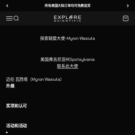
跳转到内容
所有美国大陆订单均可免费送货
菜单
搜索
购物车
Explore Scientific
探索联盟大使-Myron Wasiuta
美国弗吉尼亚州Spotsylvania
联系此大使
迈伦·瓦西塔（Myron Wasiuta）
外展
奖项和认可
活动和活动