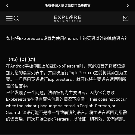
跳转到内容
所有美国大陆订单均可免费送货
菜单
搜索
购物车
Explore Scientific
如何将Explorestars设置为使用Android上的英语以外的其他语言？
（45）[C] [C1]
在Android平板电脑上加载ExploRestars时，您必须首先将英语添
加到您的语言列表中，并首次运行ExploRestars之前将其添加为主
要。一旦您用英语运行Explorestars，就可以将主要语言返回到所
需的语言中。
已经发现了一个问题，法语被视为主要语言，因为它会导致
Explorestars在没有警告信息的情况下崩溃。 This does not occur
when the primary language selected is English, German, or
Spanish.法语可能不是唯一导致崩溃的语言。将主语言返回到所需
的语言后，再次开始ExploRestars，以验证一切有效，没有问题。