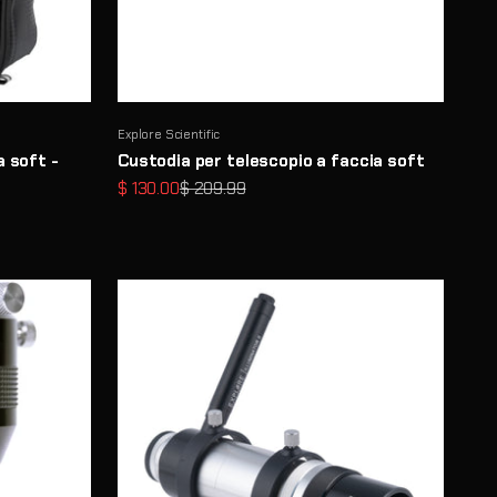
Explore Scientific
a soft -
Custodia per telescopio a faccia soft
Prezzo scontato
Prezzo
$ 130.00
$ 209.99