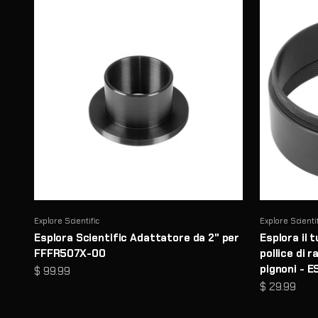
Explore Scientific
Explore Scienti
Esplora Scientific Adattatore da 2" per
Esplora il 
FFFR507X-00
pollice di 
pignoni - 
Prezzo scontato
$ 99.99
Prezzo sco
$ 29.99