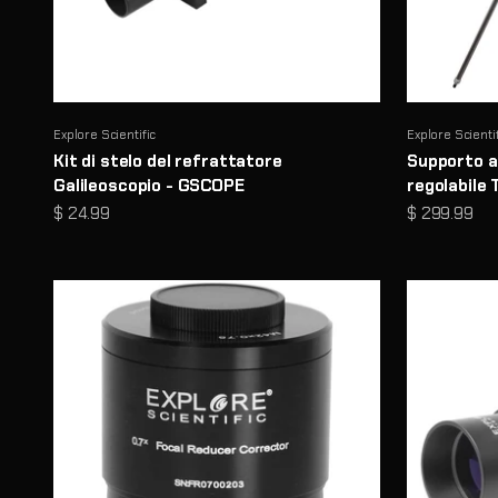
Explore Scientific
Explore Scienti
Kit di stelo del refrattatore
Supporto a
Galileoscopio - GSCOPE
regolabile 
Prezzo scontato
Prezzo sco
$ 24.99
$ 299.99