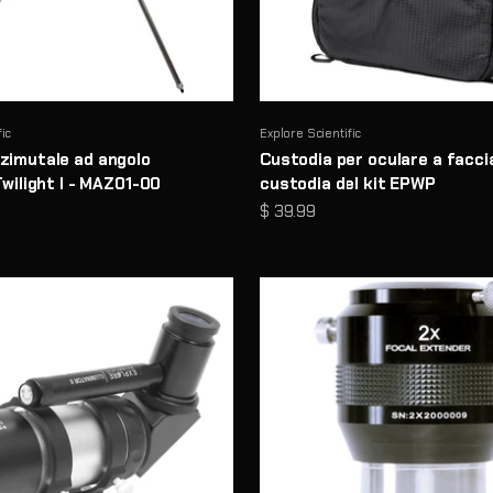
fic
Explore Scientific
zimutale ad angolo
Custodia per oculare a facci
Twilight I - MAZ01-00
custodia del kit EPWP
ntato
Prezzo scontato
$ 39.99