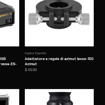
Explore Scientific
 USB
Adattatore a regole di azimut Iexos-100
 rossa-ES-
Azimut
Prezzo scontato
$ 69.99