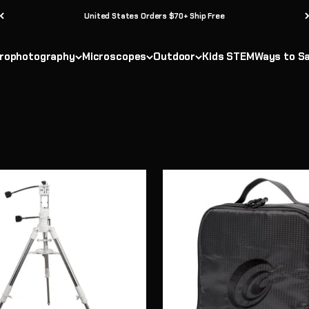
United States Orders $70+ Ship Free
rophotography
Microscopes
Outdoor
Kids STEM
Ways to S