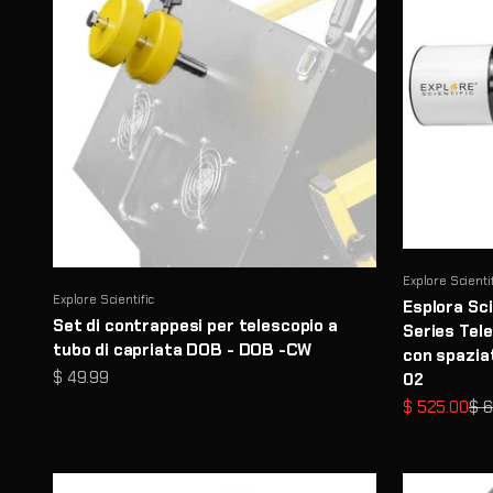
Explore Scienti
Explore Scientific
Esplora Sc
Set di contrappesi per telescopio a
Series Tele
tubo di capriata DOB - DOB -CW
con spazia
Prezzo scontato
$ 49.99
02
Prezzo sco
Pr
$ 525.00
$ 