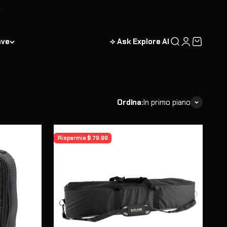
ave
⟢ Ask Explore AI
Cerca
Accedi
Carrello
Ordina:
In primo piano
Risparmia $ 79.99