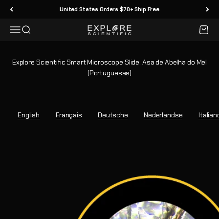
Skip to content
United States Orders $70+ Ship Free
Menu
Search
Cart
Explore Scientific
Explore Scientific Smart Microscope Slide: Asa de Abelha do Mel
(Portuguesas)
English
Français
Deutsche
Nederlandse
Italian