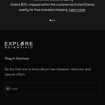
Orders $70+ shipped within the continental United States
qualify for free standard shipping.
Learn more
.
Go to item 1
Go to item 2
Go to item 3
Go to item 4
Stay in the know
Be the first one to know about new releases, restocks, and
special offers
Subscribe
E-mail